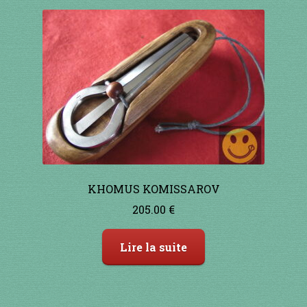
Contact
en acier
en bambou
en bois
en bronze
en cuivre
KHOMUS KOMISSAROV
205.00
€
en laiton
Lire la suite
en plastique
GUIMBARDES