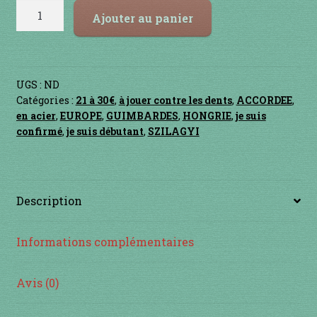
Contact
quantité
Ajouter au panier
de
en acier
Doromb
ROCCOCO
en bambou
UGS :
ND
Catégories :
21 à 30€
,
à jouer contre les dents
,
ACCORDEE
,
en bois
en acier
,
EUROPE
,
GUIMBARDES
,
HONGRIE
,
je suis
confirmé
,
je suis débutant
,
SZILAGYI
en bronze
en cuivre
Description
en laiton
Informations complémentaires
en plastique
Avis (0)
GUIMBARDES