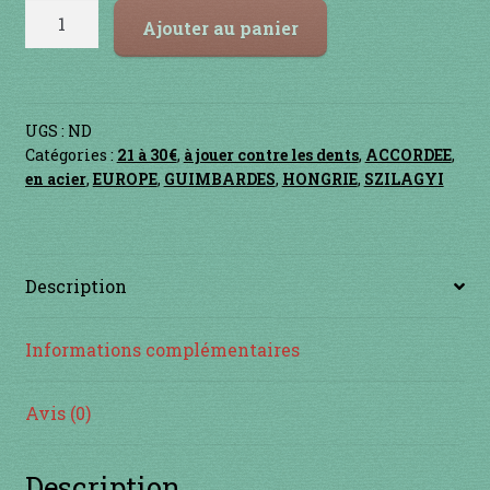
Contact
quantité
Ajouter au panier
de
en acier
Doromb
BABY
en bambou
UGS :
ND
Catégories :
21 à 30€
,
à jouer contre les dents
,
ACCORDEE
,
en bois
en acier
,
EUROPE
,
GUIMBARDES
,
HONGRIE
,
SZILAGYI
en bronze
Description
en cuivre
Informations complémentaires
en laiton
en plastique
Avis (0)
GUIMBARDES
Description