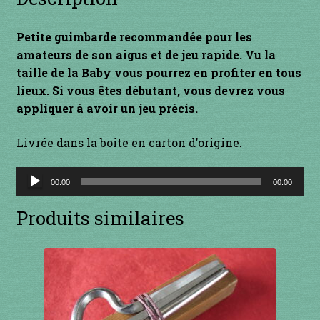
INSTRUMENTS DIVERS
Petite guimbarde recommandée pour les
amateurs de son aigus et de jeu rapide. Vu la
je suis confirmé
taille de la Baby vous pourrez en profiter en tous
lieux. Si vous êtes débutant, vous devrez vous
je suis débutant
appliquer à avoir un jeu précis.
Liens
Livrée dans la boite en carton d’origine.
Mon Compte
Lecteur
00:00
00:00
audio
Newsletter
Produits similaires
Panier
par prix