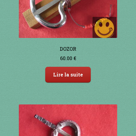
1 à 10€
11 à 20€
21 à 30€
DOZOR
31 à 40€
60.00
€
41 à 50€
Lire la suite
51 à 60€
61 à 70€
71 à 80€
81 à 90€