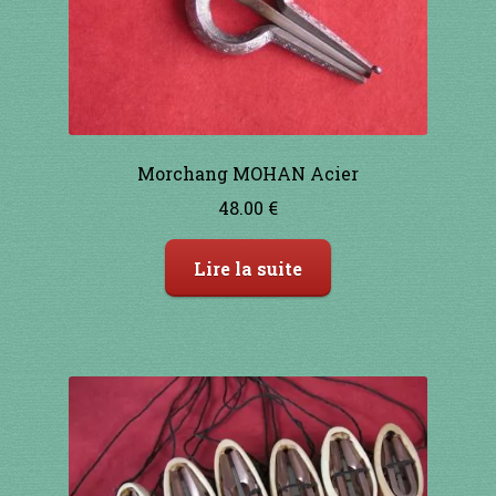
91 à 100€
101 à 110€
111 à 120€
Morchang MOHAN Acier
48.00
€
121 à 130€
Lire la suite
131 à 140€
141 à 150€
151€ et +
SHOP