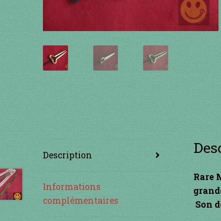
Des
Description
Rare M
Informations
grande
complémentaires
Son do