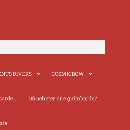
NTS DIVERS
COSMICBOW
barde….
Où acheter une guimbarde?
pte