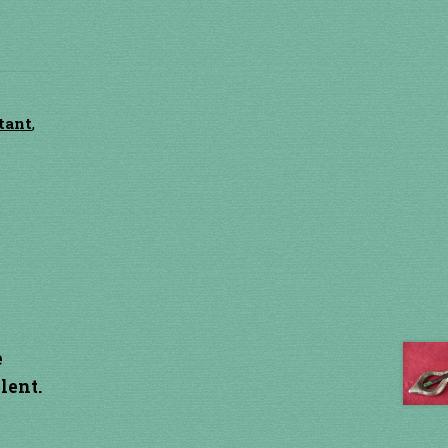
utant
,
e
 lent.