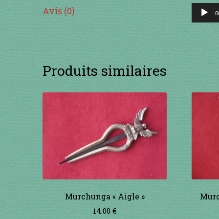
Lecteu
Avis (0)
0
audio
Produits similaires
Murchunga « Aigle »
Murc
14.00
€