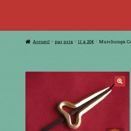
Accueil
à jouer avec une ficelle
à jouer con
CERFS VOLANTS
Comm
Accueil
par prix
11 à 20€
Murchunga Co
Conditions générales de ventes et men
GUIMBARDES
INSTRUMENTS DIVE
🔍