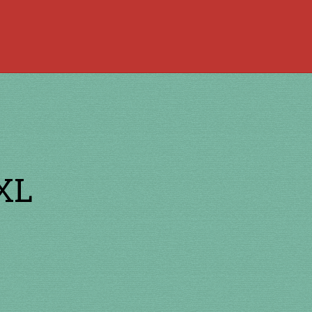
 la bouche
à percussion
accordée
ACCUEIL
jouer de la guimbarde….
 bronze
en cuivre
en laiton
en plastique
te
Newsletter
Panier
par prix
SHOP
XL