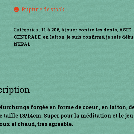
Rupture de stock
Catégories :
11 à 20€
,
à jouer contre les dents
,
ASIE
CENTRALE
,
en laiton
,
je suis confirmé
,
je suis déb
NEPAL
cription
urchunga forgée en forme de coeur , en laiton, d
 taille 13/14cm. Super pour la méditation et le jeu
ux et chaud, très agréable.