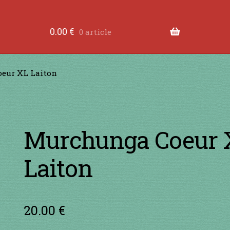
tre les dents
à jouer contre les lèvres
à jouer devant
0.00
€
0 article
ande
Comment fabriquer une guimbarde….
Comment 
eur XL Laiton
tions légales
Contact
en acier
en bambou
en bois
en
RS
je suis confirmé
je suis débutant
Liens
Mon Comp
Murchunga Coeur 
Laiton
20.00
€