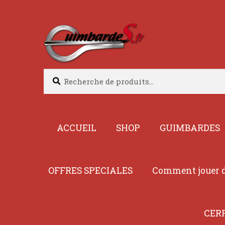
Aller
Aller
à
au
la
contenu
navigation
Recherche
Recherche
pour :
ACCUEIL
SHOP
GUIMBARDES
OFFRES SPECIALES
Comment jouer d
CER