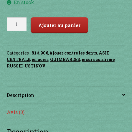
Contact
En stock
en acier
quantité
Ajouter au panier
de
en bambou
HOLOTROPOTRON
en bois
Catégories :
81 à 90€
,
à jouer contre les dents
,
ASIE
CENTRALE
,
en acier
,
GUIMBARDES
,
je suis confirmé
,
en bronze
RUSSIE
,
USTINOV
en cuivre
Description
en laiton
en plastique
Avis (0)
GUIMBARDES
Description