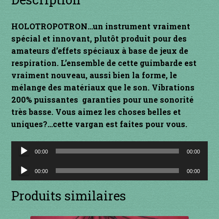
INSTRUMENTS DIVERS
HOLOTROPOTRON…un instrument vraiment
spécial et innovant, plutôt produit pour des
je suis confirmé
amateurs d’effets spéciaux à base de jeux de
respiration. L’ensemble de cette guimbarde est
je suis débutant
vraiment nouveau, aussi bien la forme, le
mélange des matériaux que le son. Vibrations
Liens
200% puissantes garanties pour une sonorité
très basse. Vous aimez les choses belles et
Mon Compte
uniques?…cette vargan est faites pour vous.
Newsletter
Lecteur
00:00
00:00
audio
Lecteur
Panier
00:00
00:00
audio
Produits similaires
par prix