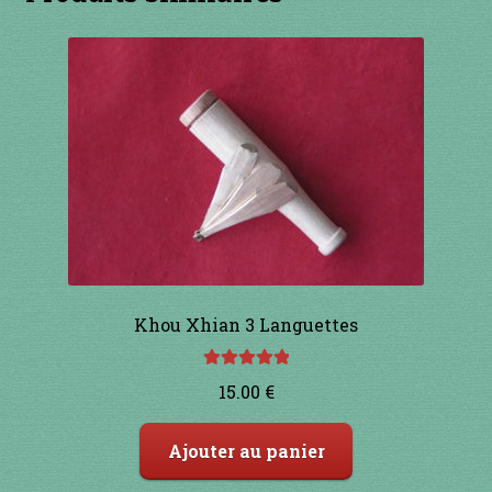
1 à 10€
11 à 20€
21 à 30€
31 à 40€
41 à 50€
51 à 60€
Khou Xhian 3 Languettes
61 à 70€
Note
5.00
sur
15.00
€
5
71 à 80€
Ajouter au panier
81 à 90€