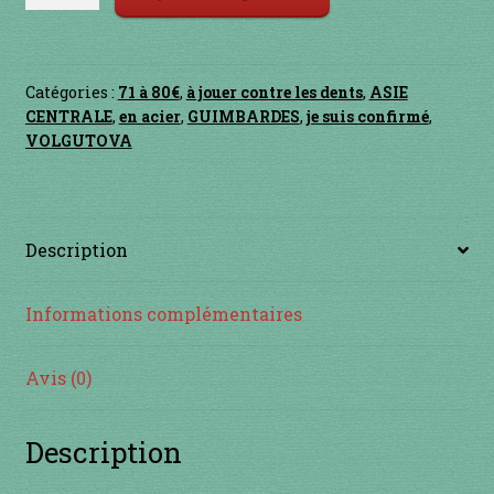
de
Contact
Volgutova
"Grand"
en acier
Catégories :
71 à 80€
,
à jouer contre les dents
,
ASIE
CENTRALE
,
en acier
,
GUIMBARDES
,
je suis confirmé
,
en bambou
VOLGUTOVA
en bois
en bronze
Description
en cuivre
Informations complémentaires
en laiton
Avis (0)
en plastique
Description
GUIMBARDES