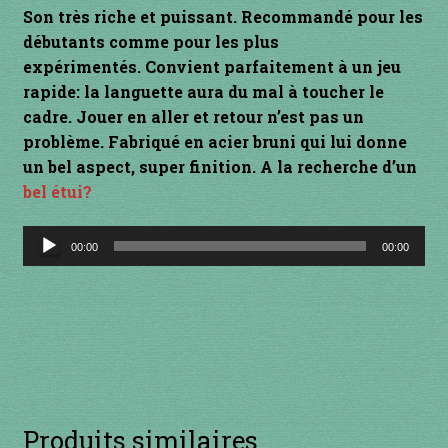
Son très riche et puissant. Recommandé pour les
INSTRUMENTS DIVERS
débutants comme pour les plus
expérimentés.
Convient parfaitement à un jeu
je suis confirmé
rapide: la languette aura du mal à toucher le
cadre. Jouer en aller et retour n’est pas un
je suis débutant
problème.
Fabriqué en acier bruni qui lui donne
un bel aspect, super finition. A la recherche d’un
bel étui?
Liens
Lecteur
Mon Compte
00:00
00:00
audio
Newsletter
Panier
par prix
Produits similaires