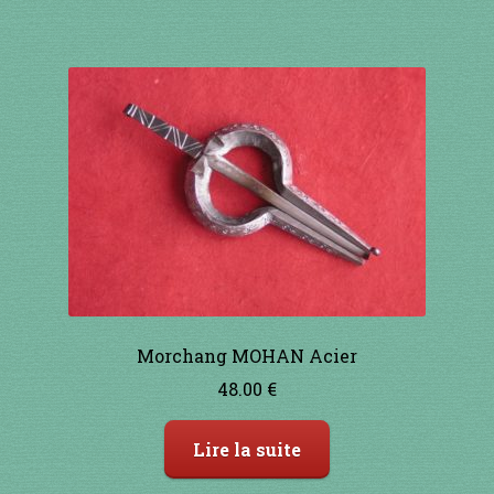
91 à 100€
101 à 110€
111 à 120€
121 à 130€
131 à 140€
141 à 150€
Morchang MOHAN Acier
48.00
€
151€ et +
Lire la suite
SHOP