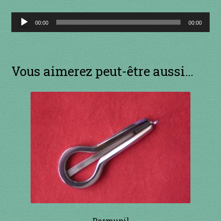
1 à 10€
Lecteur
00:00
00:00
audio
11 à 20€
21 à 30€
Vous aimerez peut-être aussi…
31 à 40€
41 à 50€
51 à 60€
61 à 70€
71 à 80€
81 à 90€
Parmupil