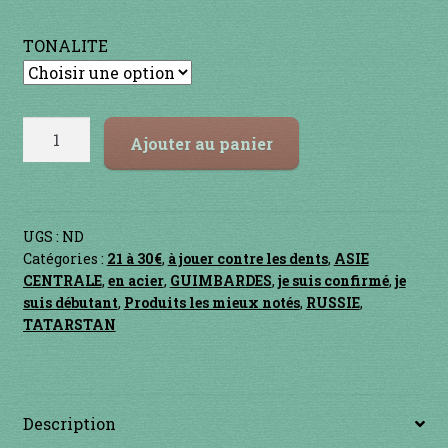
Contact
client
TONALITE
en acier
en bambou
quantité
Ajouter au panier
de
en bois
Kubyz
"Standard"
en bronze
UGS :
ND
Catégories :
21 à 30€
,
à jouer contre les dents
,
ASIE
en cuivre
CENTRALE
,
en acier
,
GUIMBARDES
,
je suis confirmé
,
je
suis débutant
,
Produits les mieux notés
,
RUSSIE
,
en laiton
TATARSTAN
en plastique
Description
GUIMBARDES