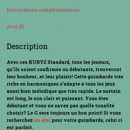
INSTRUMENTS DIVERS
Informations complémentaires
je suis confirmé
Avis (5)
je suis débutant
Description
Liens
Avec ces KUBYZ Standard, tous les joueurs,
qu’ils soient confirmés ou débutants, trouveront
Mon Compte
leur bonheur…et leur plaisir! Cette guimbarde très
riche en harmoniques s’adapte à tous les jeux
Newsletter
aussi bien mélodique que très rapide. Le sustain
est long, le son clair et puissant. Vous êtes
Panier
débutant et vous ne savez pas quelle tonalité
choisir? Le G sera toujours un bon point! Si vous
par prix
recherchez
un étui
pour votre guimbarde, celui ci
est parfait.