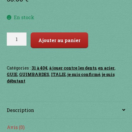
Contact
en acier
En stock
en bambou
quantité
Ajouter au panier
de
en bois
MARRANZANO
ALDO
en bronze
Catégories :
31 à 40€
,
à jouer contre les dents
,
en acier
,
GUIE
,
GUIMBARDES
,
ITALIE
,
je suis confirmé
,
je suis
en cuivre
débutant
en laiton
Description
en plastique
GUIMBARDES
Avis (0)