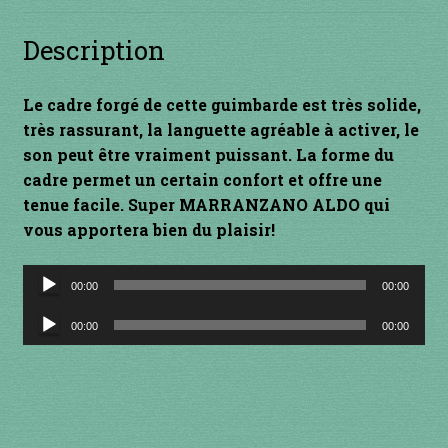
INSTRUMENTS DIVERS
Description
je suis confirmé
Le cadre forgé de cette guimbarde est très solide,
très rassurant, la languette agréable à activer, le
je suis débutant
son peut être vraiment puissant. La forme du
cadre permet un certain confort et offre une
Liens
tenue facile. Super MARRANZANO ALDO qui
vous apportera bien du plaisir!
Mon Compte
Lecteur
00:00
00:00
Newsletter
audio
Lecteur
00:00
00:00
audio
Panier
par prix