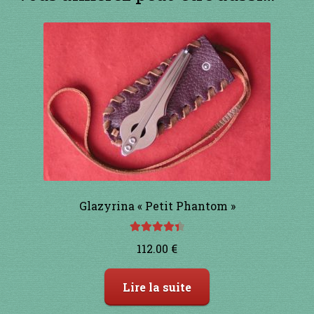
1 à 10€
11 à 20€
21 à 30€
31 à 40€
41 à 50€
51 à 60€
Glazyrina « Petit Phantom »
61 à 70€
Note
4.50
112.00
€
sur 5
71 à 80€
Lire la suite
81 à 90€