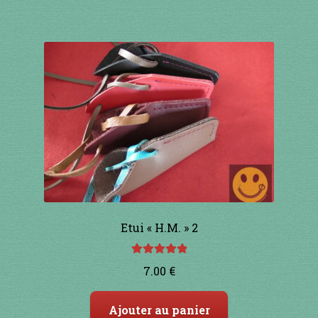
91 à 100€
101 à 110€
111 à 120€
121 à 130€
131 à 140€
141 à 150€
Etui « H.M. » 2
151€ et +
Note
5.00
sur
7.00
€
5
SHOP
Ajouter au panier