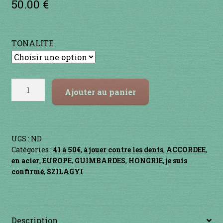
50.00
€
Contact
notation
client
en acier
TONALITE
en bambou
en bois
quantité
Ajouter au panier
de
en bronze
Doromb
BLACK
en cuivre
FOREST
UGS :
ND
Catégories :
41 à 50€
,
à jouer contre les dents
,
ACCORDEE
,
en laiton
en acier
,
EUROPE
,
GUIMBARDES
,
HONGRIE
,
je suis
confirmé
,
SZILAGYI
en plastique
GUIMBARDES
Description