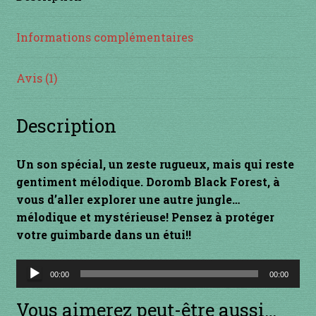
INSTRUMENTS DIVERS
Informations complémentaires
je suis confirmé
Avis (1)
je suis débutant
Description
Liens
Un son spécial, un zeste rugueux, mais qui reste
Mon Compte
gentiment mélodique. Doromb Black Forest, à
vous d’aller explorer une autre jungle…
Newsletter
mélodique et mystérieuse! Pensez à protéger
votre guimbarde dans un étui!!
Panier
Lecteur
00:00
00:00
audio
par prix
Vous aimerez peut-être aussi…