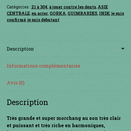
Contact
Catégories :
21 à 30€
,
à jouer contre les dents
,
ASIE
CENTRALE
,
en acier
,
GORKA
,
GUIMBARDES
,
INDE
,
je suis
en acier
confirmé
,
je suis débutant
en bambou
en bois
Description
en bronze
Informations complémentaires
en cuivre
Avis (0)
en laiton
Description
en plastique
Très grande et super morchang au son très clair
GUIMBARDES
et puissant et très riche en harmoniques,