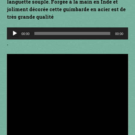
languette souple. Forgée à la main en Inde et
joliment décorée cette guimbarde en acier est de
INSTRUMENTS DIVERS
très grande qualité
je suis confirmé
Lecteur
00:00
00:00
audio
je suis débutant
.
Liens
Mon Compte
Newsletter
Panier
par prix