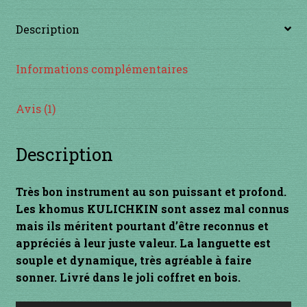
INSTRUMENTS DIVERS
Description
je suis confirmé
Informations complémentaires
je suis débutant
Avis (1)
Liens
Description
Mon Compte
Très bon instrument au son puissant et profond.
Newsletter
Les khomus KULICHKIN sont assez mal connus
mais ils méritent pourtant d’être reconnus et
Panier
appréciés à leur juste valeur. La languette est
souple et dynamique, très agréable à faire
par prix
sonner. Livré dans le joli coffret en bois.