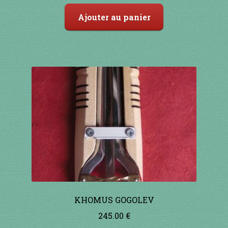
Ajouter au panier
91 à 100€
101 à 110€
111 à 120€
121 à 130€
131 à 140€
141 à 150€
151€ et +
KHOMUS GOGOLEV
SHOP
245.00
€