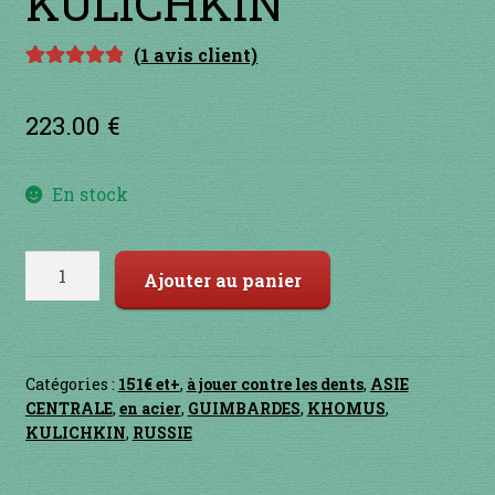
KULICHKIN
Contact
(
1
avis client)
en acier
Noté
1
5.00
sur
5 basé sur
223.00
€
en bambou
notation
client
en bois
En stock
en bronze
quantité
Ajouter au panier
de
en cuivre
KHOMUS
KULICHKIN
en laiton
Catégories :
151€ et+
,
à jouer contre les dents
,
ASIE
CENTRALE
,
en acier
,
GUIMBARDES
,
KHOMUS
,
en plastique
KULICHKIN
,
RUSSIE
GUIMBARDES