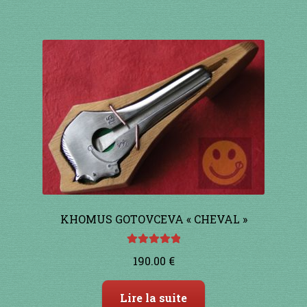
KHOMUS GOTOVCEVA « CHEVAL »
Note
5.00
sur
190.00
€
5
Lire la suite