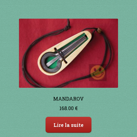
91 à 100€
101 à 110€
111 à 120€
121 à 130€
131 à 140€
141 à 150€
MANDAROV
168.00
€
151€ et +
Lire la suite
SHOP