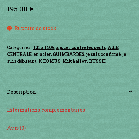
Contact
195.00
€
en acier
Rupture de stock
en bambou
Catégories :
131 à 140€
,
à jouer contre les dents
,
ASIE
en bois
CENTRALE
,
en acier
,
GUIMBARDES
,
je suis confirmé
,
je
suis débutant
,
KHOMUS
,
Mikhailov
,
RUSSIE
en bronze
en cuivre
Description
en laiton
Informations complémentaires
en plastique
Avis (0)
GUIMBARDES