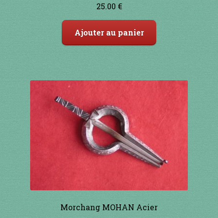
Note
4.00
25.00
€
sur 5
Ajouter au panier
Morchang MOHAN Acier