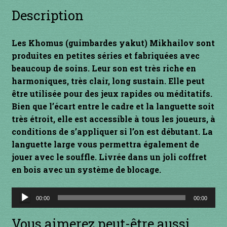
Description
INSTRUMENTS DIVERS
Les Khomus (guimbardes yakut) Mikhailov sont
je suis confirmé
produites en petites séries et fabriquées avec
beaucoup de soins. Leur son est très riche en
je suis débutant
harmoniques, très clair, long sustain. Elle peut
être utilisée pour des jeux rapides ou méditatifs.
Liens
Bien que l’écart entre le cadre et la languette soit
très étroit, elle est accessible à tous les joueurs, à
Mon Compte
conditions de s’appliquer si l’on est débutant. La
languette large vous permettra également de
Newsletter
jouer avec le souffle. Livrée dans un joli coffret
en bois avec un système de blocage.
Panier
Lecteur
00:00
00:00
par prix
audio
Vous aimerez peut-être aussi…