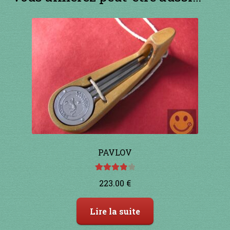
1 à 10€
11 à 20€
21 à 30€
31 à 40€
41 à 50€
51 à 60€
PAVLOV
61 à 70€
Note
4.00
223.00
€
sur 5
71 à 80€
Lire la suite
81 à 90€