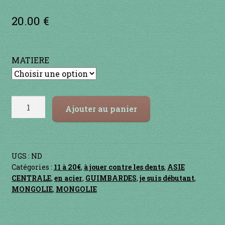
Noté
1
Contact
3.00
sur
20.00
€
5 basé
en acier
sur
notation
en bambou
MATIERE
client
en bois
quantité
en bronze
Ajouter au panier
de
SAIKHAN
en cuivre
UGS :
ND
en laiton
Catégories :
11 à 20€
,
à jouer contre les dents
,
ASIE
CENTRALE
,
en acier
,
GUIMBARDES
,
je suis débutant
,
en plastique
MONGOLIE
,
MONGOLIE
GUIMBARDES