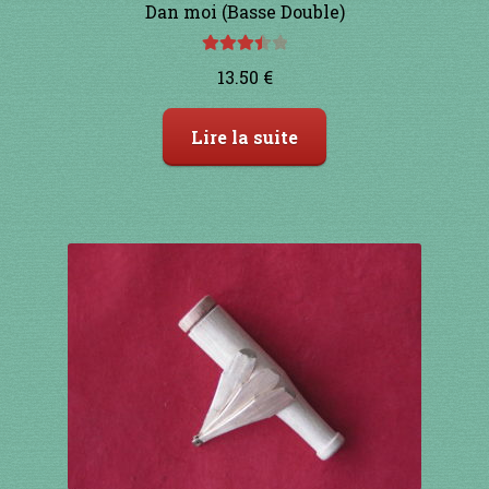
Dan moi (Basse Double)
Note
13.50
€
3.50
sur
5
Lire la suite