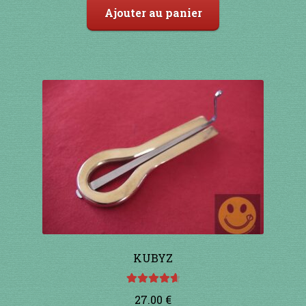
Ajouter au panier
91 à 100€
101 à 110€
111 à 120€
121 à 130€
131 à 140€
141 à 150€
151€ et +
KUBYZ
SHOP
Note
4.75
27.00
€