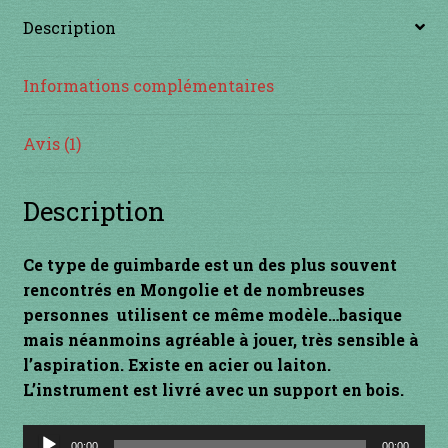
Description
INSTRUMENTS DIVERS
Informations complémentaires
je suis confirmé
je suis débutant
Avis (1)
Liens
Description
Mon Compte
Ce type de guimbarde est un des plus souvent
rencontrés en Mongolie et de nombreuses
Newsletter
personnes utilisent ce même modèle…basique
mais néanmoins agréable à jouer, très sensible à
Panier
l’aspiration. Existe en acier ou laiton.
L’instrument est livré avec un support en bois.
par prix
Lecteur
00:00
00:00