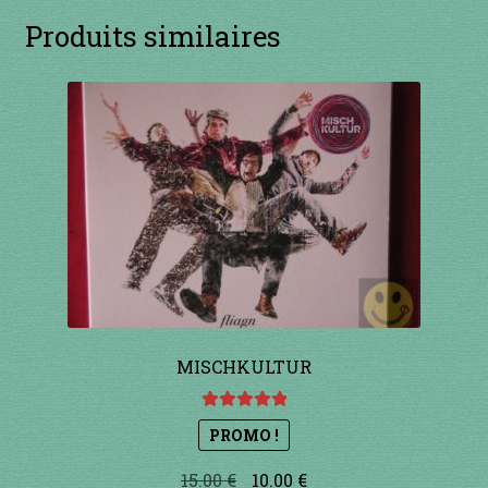
Produits similaires
MISCHKULTUR
Note
5.00
sur
PROMO !
5
Le
Le
15.00
€
10.00
€