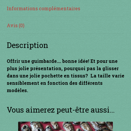
Informations complémentaires
INSTRUMENTS DIVERS
je suis confirmé
Avis (0)
je suis débutant
Description
Liens
Offrir une guimbarde…. bonne idée! Et pour une
plus jolie présentation, pourquoi pas la glisser
Mon Compte
dans une jolie pochette en tissus? La taille varie
sensiblement en fonction des différents
Newsletter
modèles.
Panier
Vous aimerez peut-être aussi…
par prix