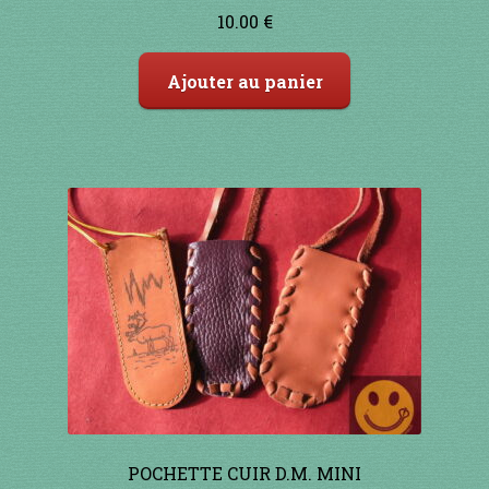
Note
5.00
sur
10.00
€
5
Ajouter au panier
POCHETTE CUIR D.M. MINI