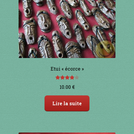
1 à 10€
11 à 20€
21 à 30€
31 à 40€
41 à 50€
Etui « écorce »
51 à 60€
Note
4.00
10.00
€
sur 5
61 à 70€
Lire la suite
71 à 80€
81 à 90€