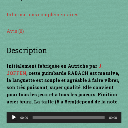
INSTRUMENTS DIVERS
Informations complémentaires
je suis confirmé
Avis (0)
je suis débutant
Description
Liens
Initialement fabriquée en Autriche par
J.
Mon Compte
JOFFEN
, cette guimbarde RABACH est massive,
la languette est souple et agréable à faire vibrer,
Newsletter
son très puissant, super qualité. Elle convient
pour tous les jeux et à tous les joueurs. Finition
Panier
acier bruni. La taille (6 à 8cm)dépend de la note.
Lecteur
par prix
00:00
00:00
audio