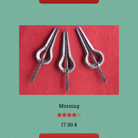
91 à 100€
101 à 110€
111 à 120€
121 à 130€
131 à 140€
141 à 150€
Morsing
151€ et +
Note
4.33
17.00
€
SHOP
sur 5