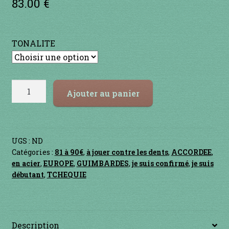
83.00
€
Contact
en acier
TONALITE
en bambou
en bois
quantité
Ajouter au panier
de
en bronze
RABACH
en cuivre
UGS :
ND
Catégories :
81 à 90€
,
à jouer contre les dents
,
ACCORDEE
,
en acier
,
EUROPE
,
GUIMBARDES
,
je suis confirmé
,
je suis
en laiton
débutant
,
TCHEQUIE
en plastique
GUIMBARDES
Description