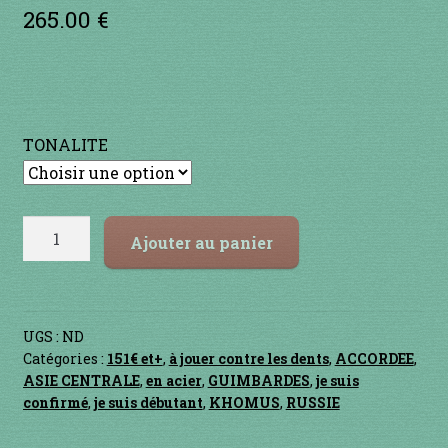
5 basé sur
265.00
€
notations
INSTRUMENTS DIVERS
client
je suis confirmé
je suis débutant
TONALITE
Liens
quantité
Ajouter au panier
Mon Compte
de
DUBROWSKY
Newsletter
UGS :
ND
Panier
Catégories :
151€ et+
,
à jouer contre les dents
,
ACCORDEE
,
ASIE CENTRALE
,
en acier
,
GUIMBARDES
,
je suis
confirmé
,
je suis débutant
,
KHOMUS
,
RUSSIE
par prix