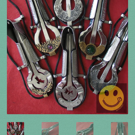
à percussion
accordée
ACCUEIL
CERFS VOLANTS
Commande
Comment fabriquer une guimbarde….
Comment jouer de la guimbarde….
Conditions générales de ventes et mentions
légales