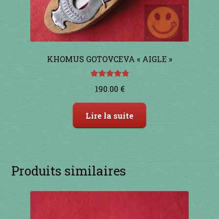
KHOMUS GOTOVCEVA « AIGLE »
Note
5.00
sur
190.00
€
5
Lire la suite
Produits similaires