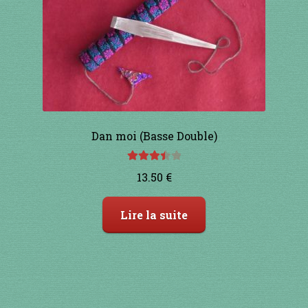
Dan moi (Basse Double)
Note
13.50
€
3.50
sur
5
Lire la suite