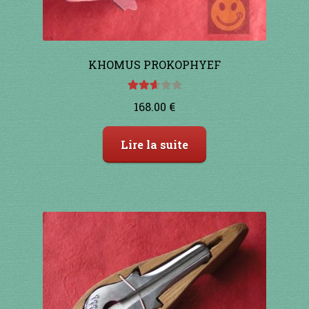
KHOMUS PROKOPHYEF
Note
168.00
€
2.67
sur 5
Lire la suite