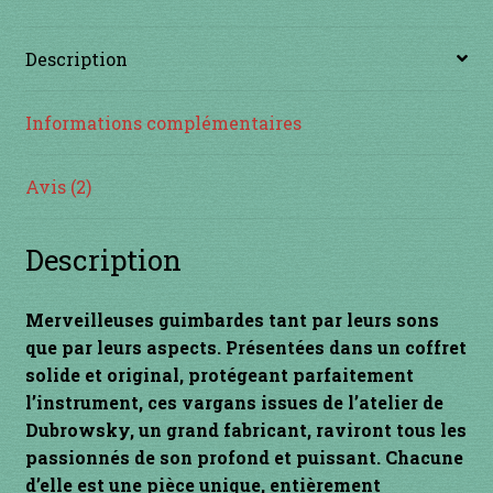
1 à 10€
Description
11 à 20€
Informations complémentaires
21 à 30€
31 à 40€
Avis (2)
41 à 50€
Description
51 à 60€
Merveilleuses guimbardes tant par leurs sons
que par leurs aspects. Présentées dans un coffret
61 à 70€
solide et original, protégeant parfaitement
l’instrument, ces vargans issues de l’atelier de
71 à 80€
Dubrowsky, un grand fabricant, raviront tous les
passionnés de son profond et puissant. Chacune
81 à 90€
d’elle est une pièce unique, entièrement