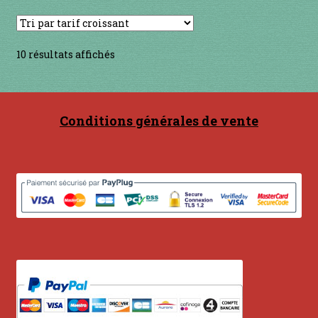
Trié
10 résultats affichés
par
prix
croissant
Conditions générales de vente