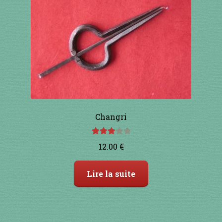
Changri
Note
12.00
€
3.00
sur
5
Lire la suite