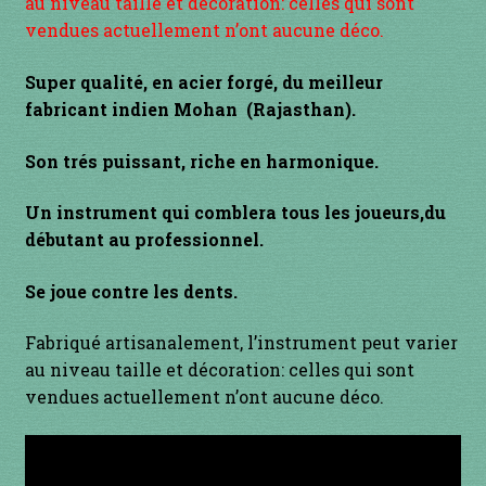
au niveau taille et décoration: celles qui sont
vendues actuellement n’ont aucune déco.
INSTRUMENTS DIVERS
Super qualité, en acier forgé, du meilleur
je suis confirmé
fabricant indien Mohan (Rajasthan).
je suis débutant
Son trés puissant, riche en harmonique.
Liens
Un instrument qui comblera tous les joueurs,du
débutant au professionnel.
Mon Compte
Se joue contre les dents.
Newsletter
Fabriqué artisanalement, l’instrument peut varier
au niveau taille et décoration: celles qui sont
Panier
vendues actuellement n’ont aucune déco.
par prix