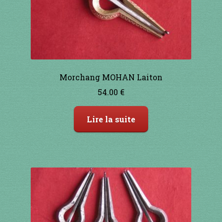
Morchang MOHAN Laiton
54.00
€
Lire la suite