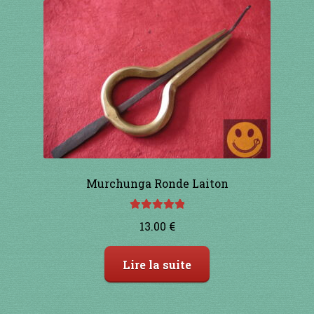
Murchunga Ronde Laiton
Note
5.00
sur
13.00
€
5
Lire la suite