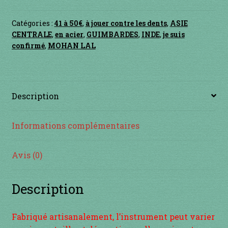
Contact
Catégories :
41 à 50€
,
à jouer contre les dents
,
ASIE
en acier
CENTRALE
,
en acier
,
GUIMBARDES
,
INDE
,
je suis
confirmé
,
MOHAN LAL
en bambou
en bois
Description
en bronze
Informations complémentaires
en cuivre
Avis (0)
en laiton
Description
en plastique
Fabriqué artisanalement, l’instrument peut varier
GUIMBARDES