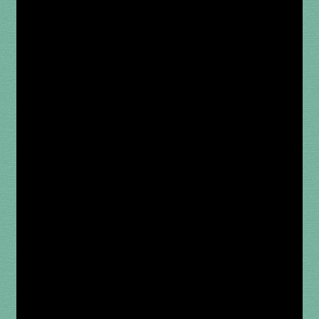
1 à 10€
11 à 20€
21 à 30€
31 à 40€
41 à 50€
51 à 60€
61 à 70€
71 à 80€
81 à 90€