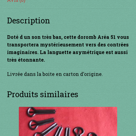
INSTRUMENTS DIVERS
Description
je suis confirmé
Doté d un son très bas, cette doromb Aréa 51 vous
je suis débutant
transportera mystérieusement vers des contrées
imaginaires. La languette asymétrique est aussi
Liens
très étonnante.
Livrée dans la boite en carton d’origine.
Mon Compte
Newsletter
Produits similaires
Panier
par prix