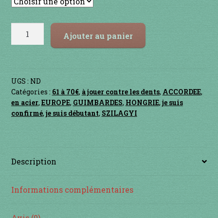
Contact
en acier
quantité
Ajouter au panier
de
DOROMB
en bambou
Aréa
51
en bois
UGS :
ND
Catégories :
61 à 70€
,
à jouer contre les dents
,
ACCORDEE
,
en acier
,
EUROPE
,
GUIMBARDES
,
HONGRIE
,
je suis
en bronze
confirmé
,
je suis débutant
,
SZILAGYI
en cuivre
en laiton
Description
en plastique
Informations complémentaires
GUIMBARDES
Avis (0)