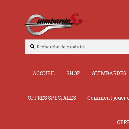
Aller
Aller
à
au
la
contenu
navigation
Recherche
Recherche
pour :
ACCUEIL
SHOP
GUIMBARDES
OFFRES SPECIALES
Comment jouer d
CER