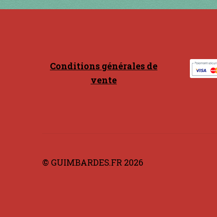
choisies
sur
la
page
du
produit
Conditions générales de
vente
© GUIMBARDES.FR 2026