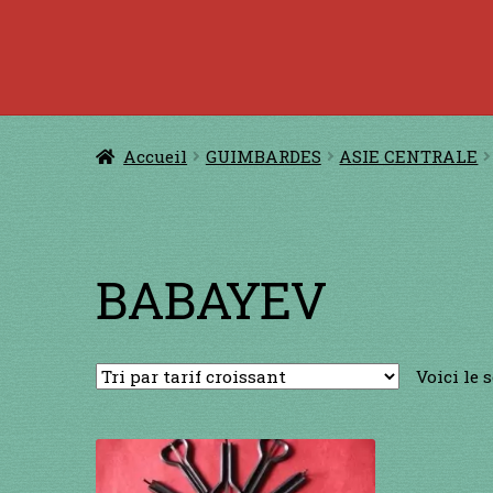
Accueil
à jouer avec une ficelle
à jouer con
CERFS VOLANTS
Comm
Accueil
GUIMBARDES
ASIE CENTRALE
Conditions générales de ventes et men
GUIMBARDES
INSTRUMENTS DIVE
BABAYEV
Voici le 