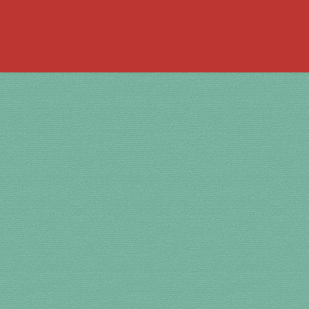
 la bouche
à percussion
accordée
ACCUEIL
jouer de la guimbarde….
 bronze
en cuivre
en laiton
en plastique
te
Newsletter
Panier
par prix
SHOP