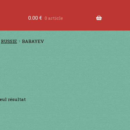
tre les dents
à jouer contre les lèvres
à jouer devant
0.00
€
0 article
ande
Comment fabriquer une guimbarde….
Comment 
RUSSIE
BABAYEV
tions légales
Contact
en acier
en bambou
en bois
en
RS
je suis confirmé
je suis débutant
Liens
Mon Comp
seul résultat