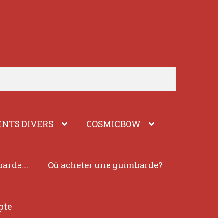
NTS DIVERS
COSMICBOW
barde….
Où acheter une guimbarde?
pte