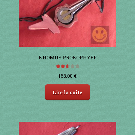
91 à 100€
101 à 110€
111 à 120€
KHOMUS PROKOPHYEF
121 à 130€
Note
131 à 140€
168.00
€
2.67
sur 5
141 à 150€
Lire la suite
151€ et +
SHOP