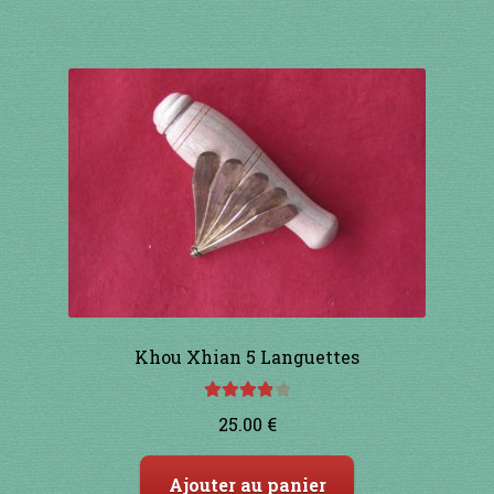
Khou Xhian 5 Languettes
Note
4.00
25.00
€
sur 5
Ajouter au panier