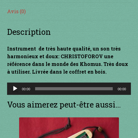
INSTRUMENTS DIVERS
Avis (0)
je suis confirmé
Description
je suis débutant
Instrument de très haute qualité, un son très
harmonieux et doux: CHRISTOFOROV une
Liens
référence dans le monde des Khomus. Très doux
à utiliser. Livrée dans le coffret en bois.
Mon Compte
Lecteur
00:00
00:00
Newsletter
audio
Vous aimerez peut-être aussi…
Panier
par prix