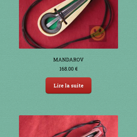
1 à 10€
11 à 20€
21 à 30€
31 à 40€
MANDAROV
41 à 50€
168.00
€
51 à 60€
Lire la suite
61 à 70€
71 à 80€
81 à 90€