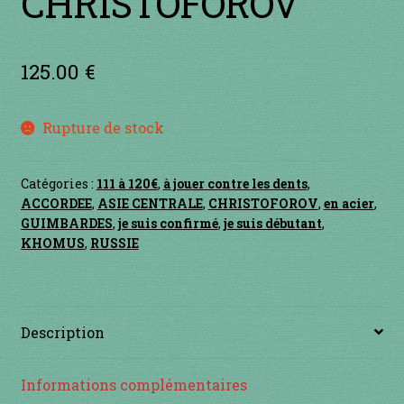
CHRISTOFOROV
Contact
en acier
125.00
€
en bambou
Rupture de stock
en bois
Catégories :
111 à 120€
,
à jouer contre les dents
,
en bronze
ACCORDEE
,
ASIE CENTRALE
,
CHRISTOFOROV
,
en acier
,
GUIMBARDES
,
je suis confirmé
,
je suis débutant
,
en cuivre
KHOMUS
,
RUSSIE
en laiton
Description
en plastique
Informations complémentaires
GUIMBARDES