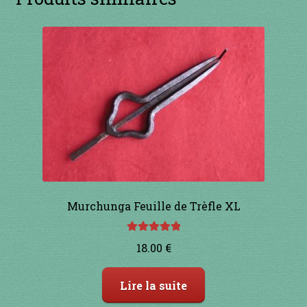
Murchunga Feuille de Trèfle XL
Note
5.00
sur
18.00
€
5
Lire la suite