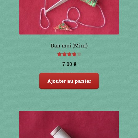
Dan moi (Mini)
Note
4.00
7.00
€
sur 5
Ajouter au panier