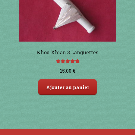
Khou Xhian 3 Languettes
Note
5.00
sur
15.00
€
5
Ajouter au panier