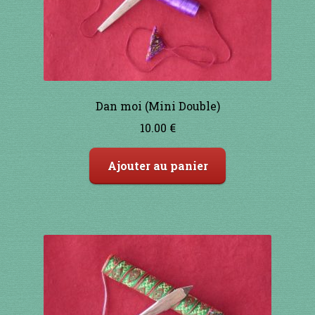
91 à 100€
101 à 110€
111 à 120€
Dan moi (Mini Double)
10.00
€
121 à 130€
Ajouter au panier
131 à 140€
141 à 150€
151€ et +
SHOP