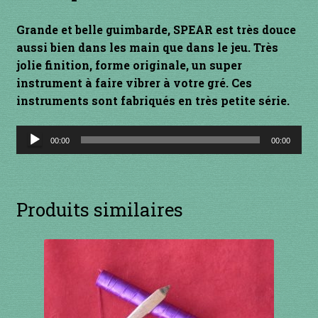
1 à 10€
Grande et belle guimbarde, SPEAR est très douce
11 à 20€
aussi bien dans les main que dans le jeu. Très
jolie finition, forme originale, un super
21 à 30€
instrument à faire vibrer à votre gré. Ces
instruments sont fabriqués en très petite série.
31 à 40€
Lecteur
00:00
00:00
audio
41 à 50€
51 à 60€
Produits similaires
61 à 70€
71 à 80€
81 à 90€