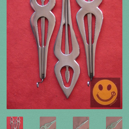
à percussion
accordée
ACCUEIL
CERFS VOLANTS
Commande
Comment fabriquer une guimbarde….
Comment jouer de la guimbarde….
Conditions générales de ventes et mentions
légales