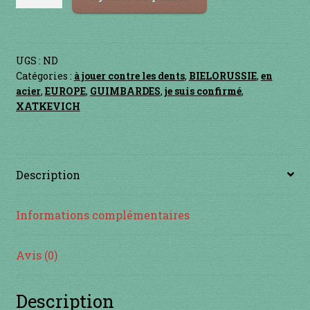
de
SPEAR
INSTRUMENTS DIVERS
je suis confirmé
UGS :
ND
Catégories :
à jouer contre les dents
,
BIELORUSSIE
,
en
acier
,
EUROPE
,
GUIMBARDES
,
je suis confirmé
,
je suis débutant
XATKEVICH
Liens
Mon Compte
Description
Newsletter
Informations complémentaires
Panier
Avis (0)
par prix
Description