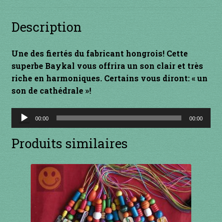
INSTRUMENTS DIVERS
Description
je suis confirmé
Une des fiertés du fabricant hongrois! Cette
superbe Baykal vous offrira un son clair et très
je suis débutant
riche en harmoniques. Certains vous diront: « un
son de cathédrale »!
Liens
Lecteur
00:00
00:00
Mon Compte
audio
Produits similaires
Newsletter
Panier
par prix