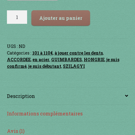
Contact
quantité
en acier
Ajouter au panier
de
Doromb
en bambou
BAYKAL
UGS :
ND
en bois
Catégories :
101 à 110€
,
à jouer contre les dents
,
ACCORDEE
,
en acier
,
GUIMBARDES
,
HONGRIE
,
je suis
en bronze
confirmé
,
je suis débutant
,
SZILAGYI
en cuivre
Description
en laiton
en plastique
Informations complémentaires
GUIMBARDES
Avis (1)