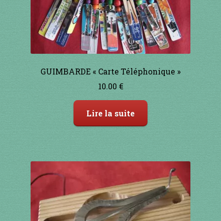
1 à 10€
11 à 20€
21 à 30€
GUIMBARDE « Carte Téléphonique »
31 à 40€
10.00
€
41 à 50€
Lire la suite
51 à 60€
61 à 70€
71 à 80€
81 à 90€