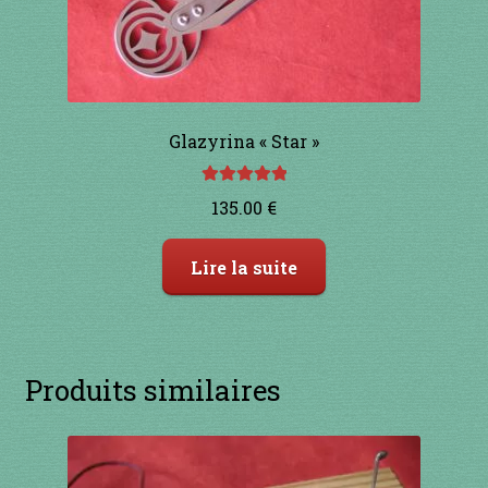
Glazyrina « Star »
Note
5.00
sur
135.00
€
5
Lire la suite
Produits similaires