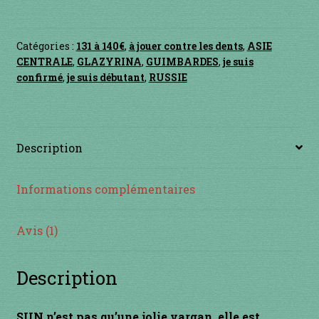
GLAZYRINA
SUN
INSTRUMENTS DIVERS
Catégories :
131 à 140€
,
à jouer contre les dents
,
ASIE
je suis confirmé
CENTRALE
,
GLAZYRINA
,
GUIMBARDES
,
je suis
confirmé
,
je suis débutant
,
RUSSIE
je suis débutant
Liens
Description
Mon Compte
Informations complémentaires
Newsletter
Avis (1)
Panier
Description
par prix
SUN n’est pas qu’une jolie vargan, elle est