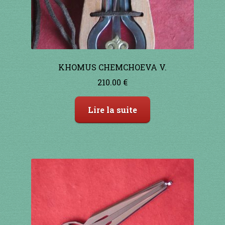
91 à 100€
101 à 110€
KHOMUS CHEMCHOEVA V.
111 à 120€
210.00
€
121 à 130€
Lire la suite
131 à 140€
141 à 150€
151€ et +
SHOP