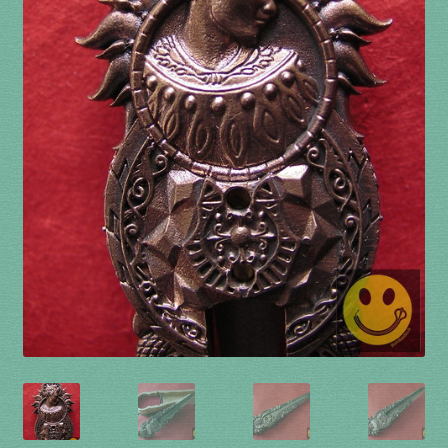
à percussion
accordée
ACCUEIL
CERFS VOLANTS
Commande
Comment fabriquer une guimbarde….
Comment jouer de la guimbarde….
Conditions générales de ventes et mentions
légales