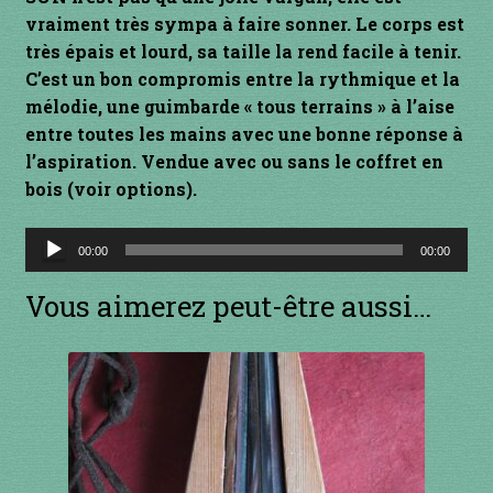
1 à 10€
vraiment très sympa à faire sonner. Le corps est
très épais et lourd, sa taille la rend facile à tenir.
11 à 20€
C’est un bon compromis entre la rythmique et la
mélodie, une guimbarde « tous terrains » à l’aise
21 à 30€
entre toutes les mains avec une bonne réponse à
l’aspiration. Vendue avec ou sans le coffret en
31 à 40€
bois (voir options).
Lecteur
41 à 50€
00:00
00:00
audio
Vous aimerez peut-être aussi…
51 à 60€
61 à 70€
71 à 80€
81 à 90€