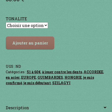
Contact
en acier
TONALITE
en bambou
quantité
en bois
Ajouter au panier
de
Doromb
en bronze
ROCCOCO
BIG
UGS :
ND
en cuivre
BLACK
Catégories :
51 à 60€
,
à jouer contre les dents
,
ACCORDEE
,
en acier
,
EUROPE
,
GUIMBARDES
,
HONGRIE
,
je suis
en laiton
confirmé
,
je suis débutant
,
SZILAGYI
en plastique
GUIMBARDES
Description