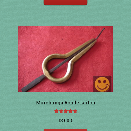
Murchunga Ronde Laiton
Note
5.00
sur
13.00
€
5