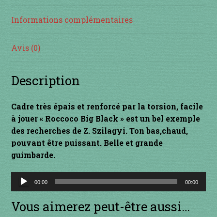
INSTRUMENTS DIVERS
Informations complémentaires
je suis confirmé
Avis (0)
je suis débutant
Description
Liens
Cadre très épais et renforcé par la torsion, facile
à jouer « Roccoco Big Black » est un bel exemple
Mon Compte
des recherches de Z. Szilagyi. Ton bas,chaud,
pouvant être puissant. Belle et grande
Newsletter
guimbarde.
Panier
Lecteur
00:00
00:00
audio
par prix
Vous aimerez peut-être aussi…