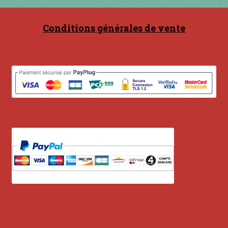
à percussion
Conditions générales de vente
accordée
ACCUEIL
CERFS VOLANTS
Commande
Comment fabriquer une guimbarde….
Comment jouer de la guimbarde….
Conditions générales de ventes et mentions
légales