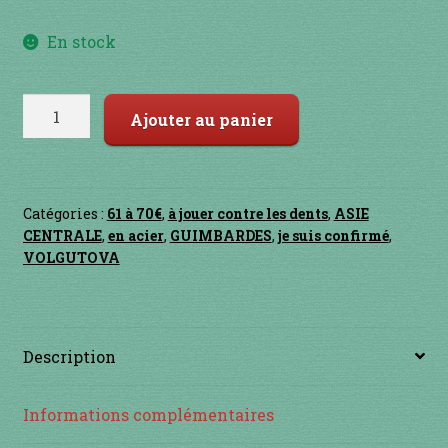
Contact
En stock
en acier
quantité
en bambou
Ajouter au panier
de
Volgutova
en bois
"Petit"
Catégories :
61 à 70€
,
à jouer contre les dents
,
ASIE
en bronze
CENTRALE
,
en acier
,
GUIMBARDES
,
je suis confirmé
,
VOLGUTOVA
en cuivre
en laiton
Description
en plastique
Informations complémentaires
GUIMBARDES