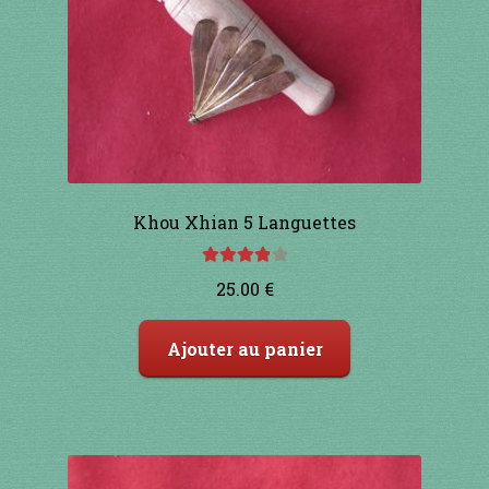
91 à 100€
101 à 110€
111 à 120€
121 à 130€
Khou Xhian 5 Languettes
131 à 140€
Note
4.00
25.00
€
sur 5
141 à 150€
Ajouter au panier
151€ et +
SHOP