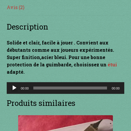
Avis (2)
INSTRUMENTS DIVERS
Description
je suis confirmé
je suis débutant
Solide et clair, facile à jouer . Convient aux
débutants comme aux joueurs expérimentés.
Liens
Super finition,acier bleui. Pour une bonne
protection de la guimbarde, choisissez un
étui
Mon Compte
adapté.
Lecteur
Newsletter
00:00
00:00
audio
Produits similaires
Panier
par prix