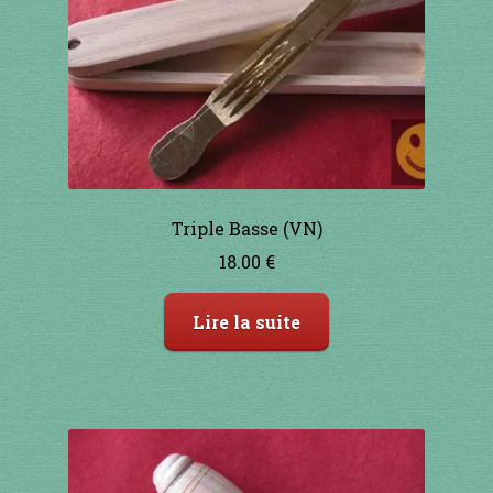
1 à 10€
11 à 20€
21 à 30€
31 à 40€
Triple Basse (VN)
41 à 50€
18.00
€
51 à 60€
Lire la suite
61 à 70€
71 à 80€
81 à 90€