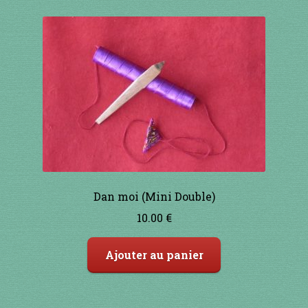
variations.
Les
options
peuvent
être
choisies
sur
la
page
du
produit
Dan moi (Mini Double)
10.00
€
Ajouter au panier