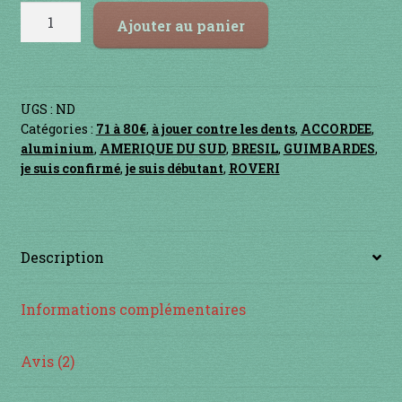
quantité
115.00 €
Ajouter au panier
INSTRUMENTS DIVERS
de
VIOLINO
je suis confirmé
UGS :
ND
je suis débutant
Catégories :
71 à 80€
,
à jouer contre les dents
,
ACCORDEE
,
aluminium
,
AMERIQUE DU SUD
,
BRESIL
,
GUIMBARDES
,
je suis confirmé
,
je suis débutant
,
ROVERI
Liens
Mon Compte
Description
Newsletter
Informations complémentaires
Panier
Avis (2)
par prix