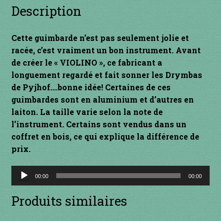
1 à 10€
Description
11 à 20€
Cette guimbarde n’est pas seulement jolie et
racée, c’est vraiment un bon instrument. Avant
21 à 30€
de créer le « VIOLINO », ce fabricant a
longuement regardé et fait sonner les Drymbas
31 à 40€
de Pyjhof….bonne idée! Certaines de ces
guimbardes sont en aluminium et d’autres en
41 à 50€
laiton. La taille varie selon la note de
l’instrument. Certains sont vendus dans un
51 à 60€
coffret en bois, ce qui explique la différence de
prix.
61 à 70€
Lecteur
00:00
00:00
audio
71 à 80€
Produits similaires
81 à 90€