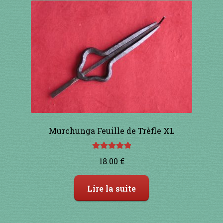
91 à 100€
101 à 110€
111 à 120€
121 à 130€
131 à 140€
Murchunga Feuille de Trèfle XL
141 à 150€
Note
5.00
sur
18.00
€
5
151€ et +
Lire la suite
SHOP