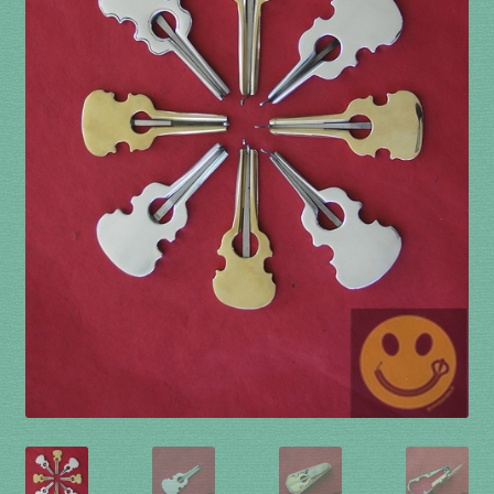
à percussion
accordée
ACCUEIL
CERFS VOLANTS
Commande
Comment fabriquer une guimbarde….
Comment jouer de la guimbarde….
Conditions générales de ventes et mentions
légales