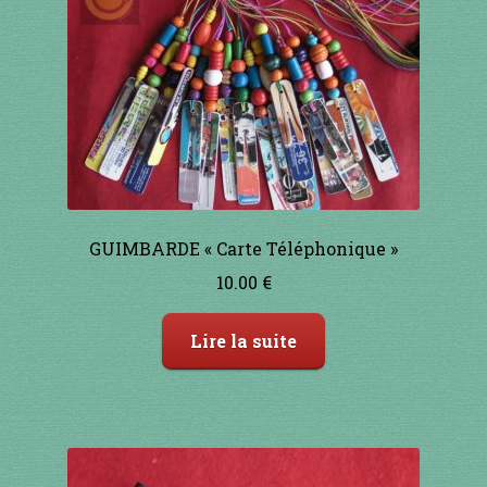
1 à 10€
11 à 20€
21 à 30€
31 à 40€
41 à 50€
GUIMBARDE « Carte Téléphonique »
10.00
€
51 à 60€
Lire la suite
61 à 70€
71 à 80€
81 à 90€