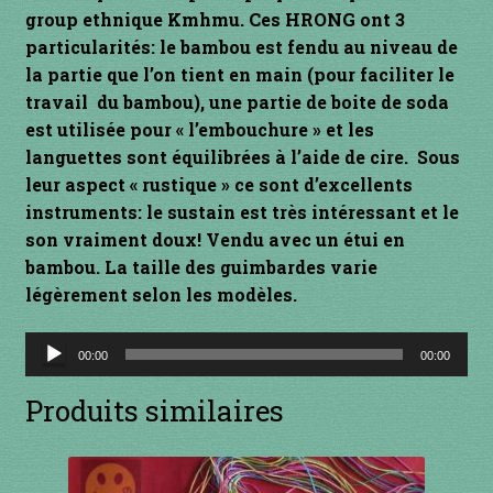
group ethnique Kmhmu. Ces HRONG ont 3
INSTRUMENTS DIVERS
particularités: le bambou est fendu au niveau de
la partie que l’on tient en main (pour faciliter le
je suis confirmé
travail du bambou), une partie de boite de soda
est utilisée pour « l’embouchure » et les
je suis débutant
languettes sont équilibrées à l’aide de cire. Sous
leur aspect « rustique » ce sont d’excellents
instruments: le sustain est très intéressant et le
Liens
son vraiment doux! Vendu avec un étui en
bambou. La taille des guimbardes varie
Mon Compte
légèrement selon les modèles.
Newsletter
Lecteur
00:00
00:00
audio
Panier
Produits similaires
par prix