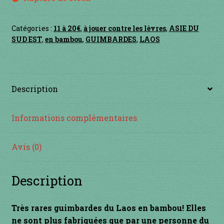
Contact
en acier
Catégories :
11 à 20€
,
à jouer contre les lèvres
,
ASIE DU
SUD EST
,
en bambou
,
GUIMBARDES
,
LAOS
en bambou
en bois
Description
en bronze
Informations complémentaires
en cuivre
Avis (0)
en laiton
Description
en plastique
Très rares guimbardes du Laos en bambou! Elles
GUIMBARDES
ne sont plus fabriquées que par une personne du