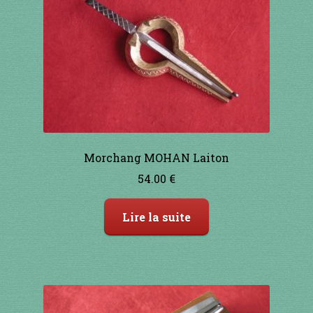
91 à 100€
101 à 110€
111 à 120€
121 à 130€
Morchang MOHAN Laiton
131 à 140€
54.00
€
141 à 150€
Lire la suite
151€ et +
SHOP