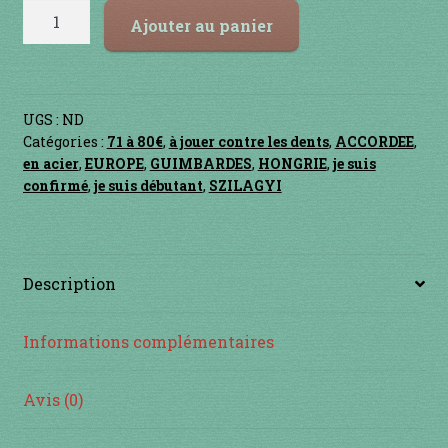
Contact
quantité
Ajouter au panier
de
en acier
KHAN
en bambou
UGS :
ND
Catégories :
71 à 80€
,
à jouer contre les dents
,
ACCORDEE
,
en bois
en acier
,
EUROPE
,
GUIMBARDES
,
HONGRIE
,
je suis
confirmé
,
je suis débutant
,
SZILAGYI
en bronze
en cuivre
Description
en laiton
Informations complémentaires
en plastique
Avis (0)
GUIMBARDES