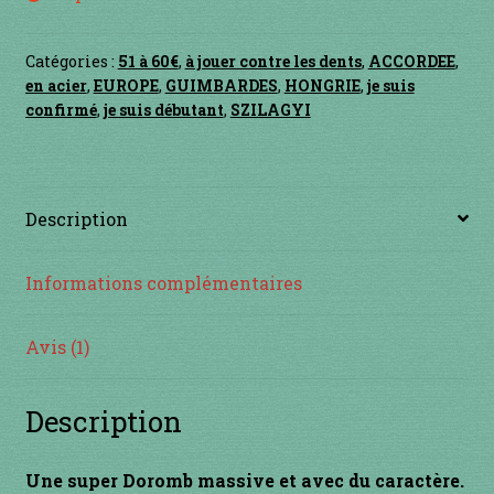
Contact
Catégories :
51 à 60€
,
à jouer contre les dents
,
ACCORDEE
,
en acier
en acier
,
EUROPE
,
GUIMBARDES
,
HONGRIE
,
je suis
confirmé
,
je suis débutant
,
SZILAGYI
en bambou
en bois
Description
en bronze
Informations complémentaires
en cuivre
Avis (1)
en laiton
Description
en plastique
GUIMBARDES
Une super Doromb massive et avec du caractère.