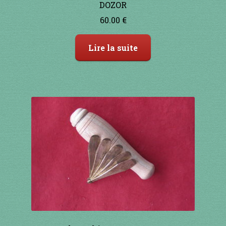
1 à 10€
DOZOR
60.00
€
11 à 20€
Lire la suite
21 à 30€
31 à 40€
41 à 50€
51 à 60€
61 à 70€
71 à 80€
81 à 90€