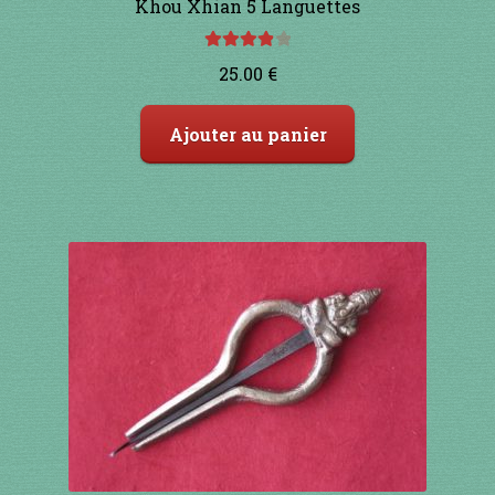
Khou Xhian 5 Languettes
91 à 100€
Note
4.00
25.00
€
sur 5
101 à 110€
Ajouter au panier
111 à 120€
121 à 130€
131 à 140€
141 à 150€
151€ et +
SHOP