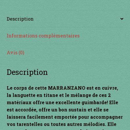
INSTRUMENTS DIVERS
Description
je suis confirmé
Informations complémentaires
je suis débutant
Avis (0)
Liens
Description
Mon Compte
Newsletter
Le corps de cette MARRANZANO est
en cuivre,
la languette en titane et le mélange de ces 2
Panier
matériaux offre une excellente guimbarde! Elle
est accordée, offre un bon sustain et
elle se
laissera facilement emportée pour accompagner
par prix
vos tarentelles ou toutes autres mélodies. Elle