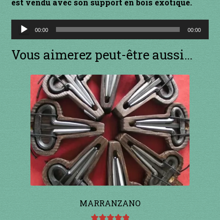
est vendu avec son support en bois exotique.
1 à 10€
Lecteur
11 à 20€
00:00
00:00
audio
Vous aimerez peut-être aussi…
21 à 30€
31 à 40€
41 à 50€
51 à 60€
61 à 70€
71 à 80€
MARRANZANO
81 à 90€