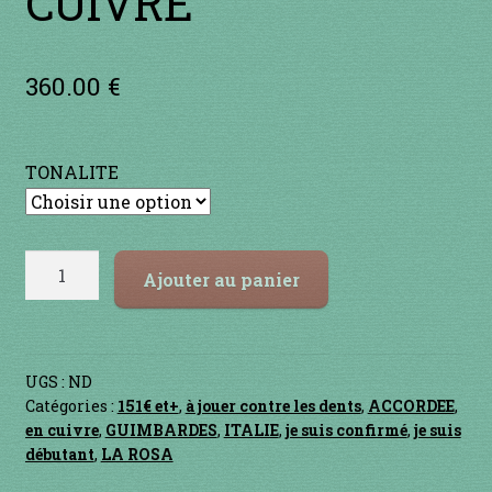
CUIVRE
Contact
en acier
360.00
€
en bambou
TONALITE
en bois
en bronze
quantité
Ajouter au panier
de
en cuivre
MARRANZANO
CUIVRE
en laiton
UGS :
ND
Catégories :
151€ et+
,
à jouer contre les dents
,
ACCORDEE
,
en plastique
en cuivre
,
GUIMBARDES
,
ITALIE
,
je suis confirmé
,
je suis
débutant
,
LA ROSA
GUIMBARDES