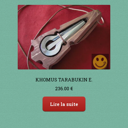
à percussion
accordée
ACCUEIL
CERFS VOLANTS
Commande
Comment fabriquer une guimbarde….
KHOMUS TARABUKIN E.
236.00
€
Comment jouer de la guimbarde….
Lire la suite
Conditions générales de ventes et mentions
légales