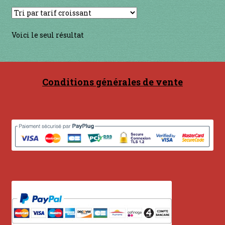
Contact
en acier
Voici le seul résultat
en bambou
Conditions générales de vente
en bois
en bronze
en cuivre
en laiton
en plastique
GUIMBARDES