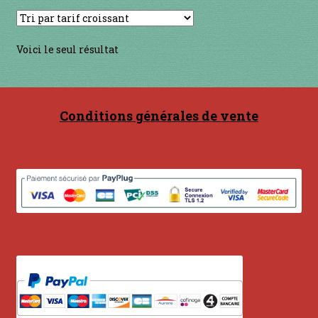
Contact
en acier
Voici le seul résultat
en bambou
Conditions générales de vente
en bois
en bronze
en cuivre
en laiton
en plastique
GUIMBARDES