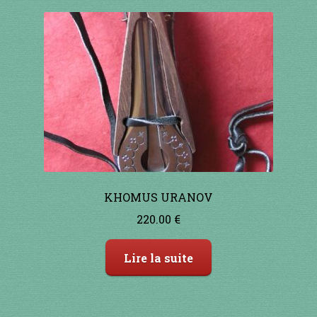
à percussion
accordée
ACCUEIL
CERFS VOLANTS
Commande
Comment fabriquer une guimbarde….
KHOMUS URANOV
220.00
€
Comment jouer de la guimbarde….
Lire la suite
Conditions générales de ventes et mentions
légales