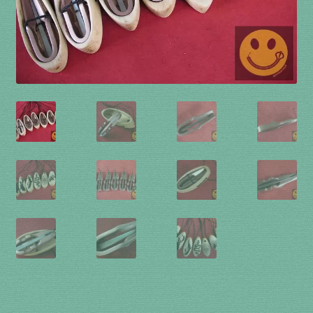
à percussion
accordée
ACCUEIL
CERFS VOLANTS
Commande
Comment fabriquer une guimbarde….
Comment jouer de la guimbarde….
Conditions générales de ventes et mentions
légales