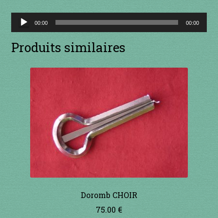
1 à 10€
Lecteur
00:00
00:00
11 à 20€
audio
Produits similaires
21 à 30€
31 à 40€
41 à 50€
51 à 60€
61 à 70€
71 à 80€
Doromb CHOIR
75.00
€
81 à 90€