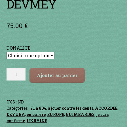
DEVMEY
Contact
en acier
75.00
€
en bambou
en bois
TONALITE
en bronze
quantité
Ajouter au panier
en cuivre
de
DEVMEY
en laiton
UGS :
ND
en plastique
Catégories :
71 à 80€
,
à jouer contre les dents
,
ACCORDEE
,
DZYUBA
,
en cuivre
,
EUROPE
,
GUIMBARDES
,
je suis
confirmé
,
UKRAINE
GUIMBARDES