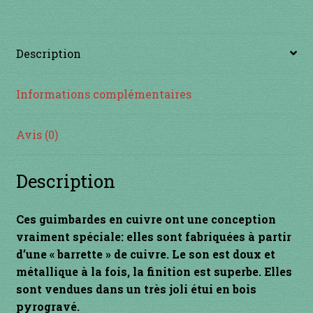
INSTRUMENTS DIVERS
Description
je suis confirmé
Informations complémentaires
je suis débutant
Liens
Avis (0)
Mon Compte
Description
Newsletter
Ces guimbardes en cuivre ont une conception
vraiment spéciale: elles sont fabriquées à partir
Panier
d’une « barrette » de cuivre. Le son est doux et
métallique à la fois, la finition est superbe. Elles
par prix
sont vendues dans un très joli étui en bois
pyrogravé.