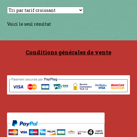
Contact
en acier
Voici le seul résultat
en bambou
en bois
Conditions générales de vente
en bronze
en cuivre
en laiton
en plastique
GUIMBARDES