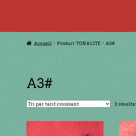
Accueil
à jouer avec une ficelle
à jouer con
CERFS VOLANTS
Comm
Accueil
Produit TONALITE
A3#
Conditions générales de ventes et men
GUIMBARDES
INSTRUMENTS DIVE
A3#
3 résulta