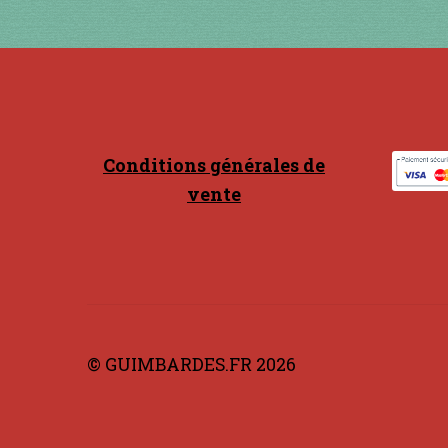
être
choisies
sur
la
page
du
produit
Conditions générales de
vente
© GUIMBARDES.FR 2026