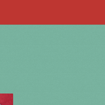
 la bouche
à percussion
accordée
ACCUEIL
jouer de la guimbarde….
 bronze
en cuivre
en laiton
en plastique
te
Newsletter
Panier
par prix
SHOP