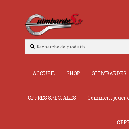
Aller
Aller
à
au
la
contenu
navigation
Recherche
Recherche
pour :
ACCUEIL
SHOP
GUIMBARDES
OFFRES SPECIALES
Comment jouer d
CER