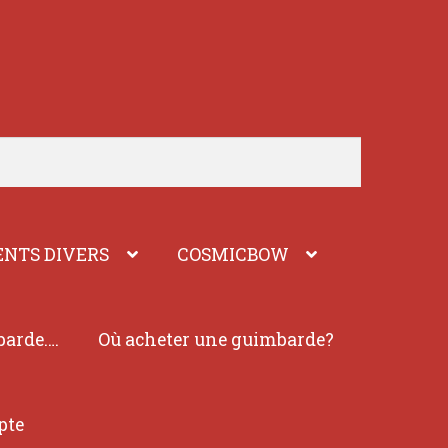
NTS DIVERS
COSMICBOW
barde….
Où acheter une guimbarde?
pte