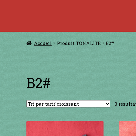
Accueil
à jouer avec une ficelle
à jouer con
CERFS VOLANTS
Comm
Accueil
Produit TONALITE
B2#
Conditions générales de ventes et men
GUIMBARDES
INSTRUMENTS DIVE
B2#
3 résulta