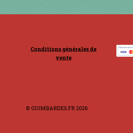
être
choisies
sur
la
page
du
produit
Conditions générales de
vente
© GUIMBARDES.FR 2026