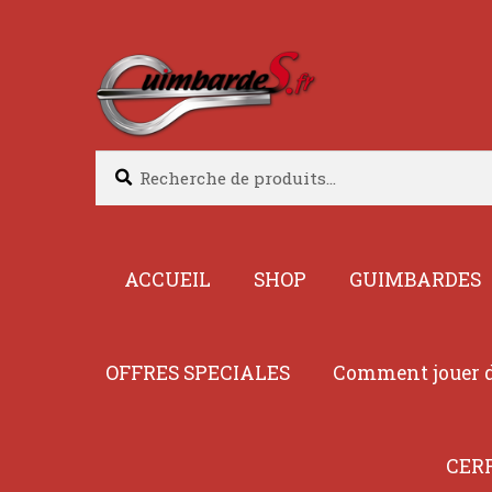
Aller
Aller
à
au
la
contenu
navigation
Recherche
Recherche
pour :
ACCUEIL
SHOP
GUIMBARDES
OFFRES SPECIALES
Comment jouer d
CER