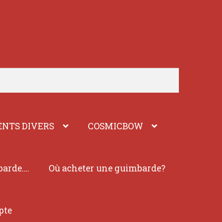
NTS DIVERS
COSMICBOW
barde….
Où acheter une guimbarde?
pte