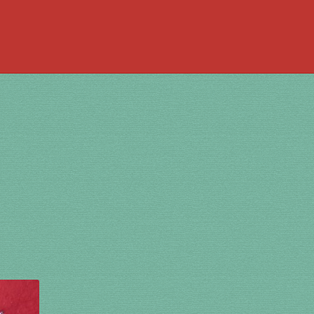
 la bouche
à percussion
accordée
ACCUEIL
jouer de la guimbarde….
 bronze
en cuivre
en laiton
en plastique
te
Newsletter
Panier
par prix
SHOP