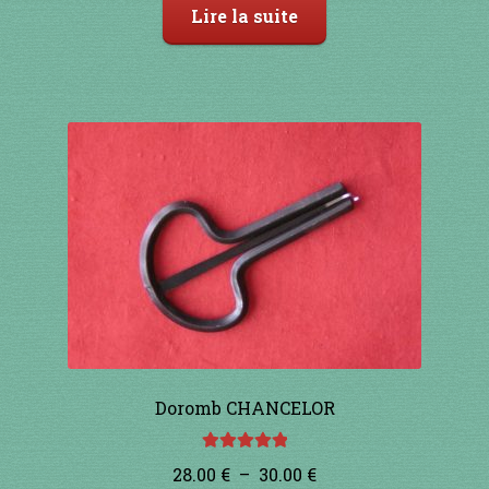
Lire la suite
Doromb CHANCELOR
Note
5.00
sur
Plage
28.00
€
–
30.00
€
5