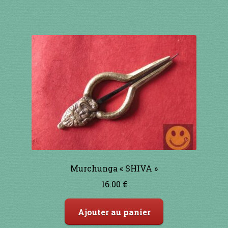
INSTRUMENTS DIVERS
je suis confirmé
je suis débutant
Liens
Mon Compte
Newsletter
Murchunga « SHIVA »
Panier
16.00
€
par prix
Ajouter au panier