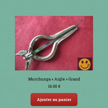
1 à 10€
11 à 20€
21 à 30€
31 à 40€
41 à 50€
51 à 60€
61 à 70€
Murchunga « Aigle » Grand
16.00
€
71 à 80€
Ajouter au panier
81 à 90€