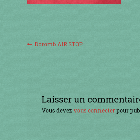
Navigation
Article
Doromb AIR STOP
précédent :
de
l’article
Laisser un commentair
Vous devez
vous connecter
pour pub