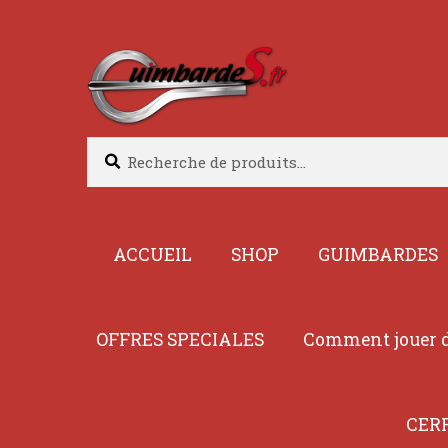
Aller
Aller
à
au
la
contenu
navigation
Recherche
Recherche
pour :
ACCUEIL
SHOP
GUIMBARDES
OFFRES SPECIALES
Comment jouer d
CER