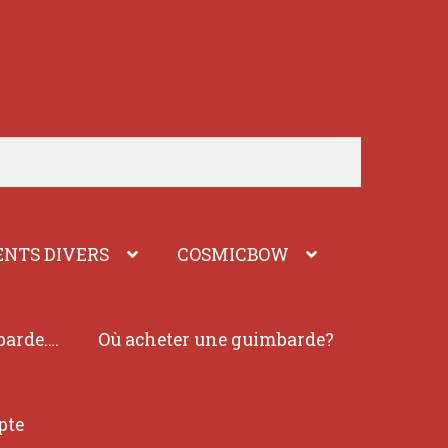
NTS DIVERS
COSMICBOW
barde….
Où acheter une guimbarde?
pte