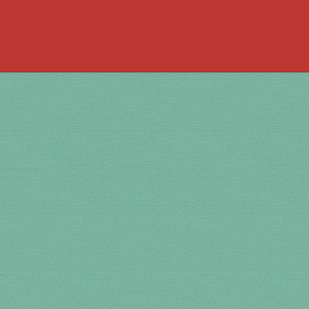
 la bouche
à percussion
accordée
ACCUEIL
jouer de la guimbarde….
 bronze
en cuivre
en laiton
en plastique
te
Newsletter
Panier
par prix
SHOP