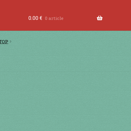
tre les dents
à jouer contre les lèvres
à jouer devant
0.00
€
0 article
ande
Comment fabriquer une guimbarde….
Comment 
STOP
tions légales
Contact
en acier
en bambou
en bois
en
RS
je suis confirmé
je suis débutant
Liens
Mon Comp