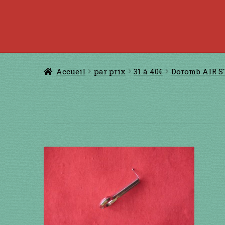
Accueil
à jouer avec une ficelle
à jouer con
CERFS VOLANTS
Comm
Accueil
par prix
31 à 40€
Doromb AIR 
Conditions générales de ventes et men
GUIMBARDES
INSTRUMENTS DIVE