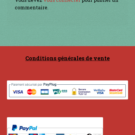
Contact
commentaire.
en acier
en bambou
en bois
Conditions générales de vente
en bronze
en cuivre
en laiton
en plastique
GUIMBARDES