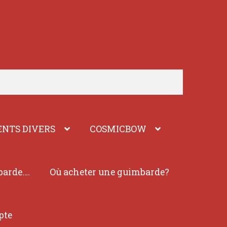
NTS DIVERS
COSMICBOW
barde….
Où acheter une guimbarde?
pte