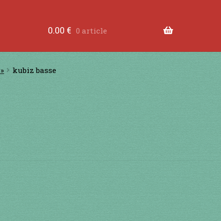
tre les dents
à jouer contre les lèvres
à jouer devant
0.00
€
0 article
ande
Comment fabriquer une guimbarde….
Comment 
 »
kubiz basse
tions légales
Contact
en acier
en bambou
en bois
en
RS
je suis confirmé
je suis débutant
Liens
Mon Comp