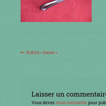
Navigation
Article
Kubyz « basse »
précédent :
de
l’article
Laisser un commentair
Vous devez
vous connecter
pour pub