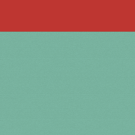
 la bouche
à percussion
accordée
ACCUEIL
jouer de la guimbarde….
 bronze
en cuivre
en laiton
en plastique
te
Newsletter
Panier
par prix
SHOP