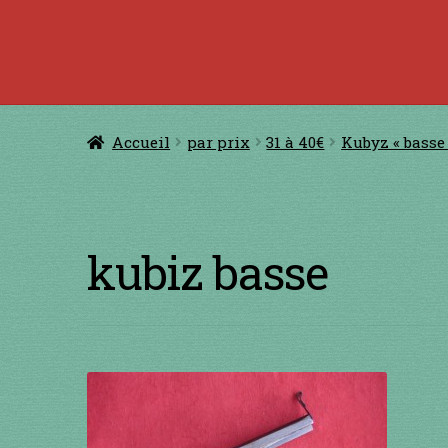
Accueil
à jouer avec une ficelle
à jouer con
CERFS VOLANTS
Comm
Accueil
par prix
31 à 40€
Kubyz « basse
Conditions générales de ventes et men
GUIMBARDES
INSTRUMENTS DIVE
kubiz basse