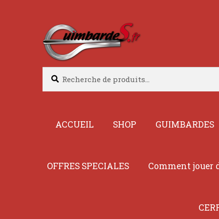
Aller
Aller
à
au
la
contenu
navigation
Recherche
Recherche
pour :
ACCUEIL
SHOP
GUIMBARDES
OFFRES SPECIALES
Comment jouer d
CER