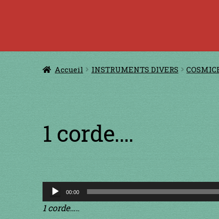
Accueil
à jouer avec une ficelle
à jouer con
CERFS VOLANTS
Comm
Accueil
INSTRUMENTS DIVERS
COSMIC
Conditions générales de ventes et men
GUIMBARDES
INSTRUMENTS DIVE
1 corde….
Lecteur
00:00
audio
1 corde….
.