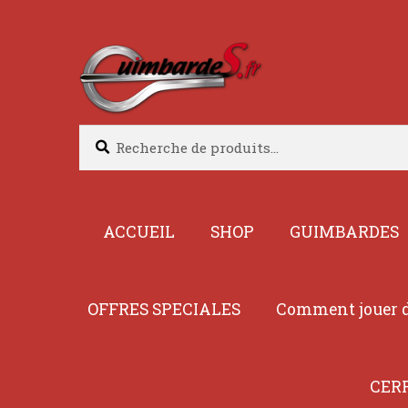
Aller
Aller
à
au
la
contenu
navigation
Recherche
Recherche
pour :
ACCUEIL
SHOP
GUIMBARDES
OFFRES SPECIALES
Comment jouer d
CER