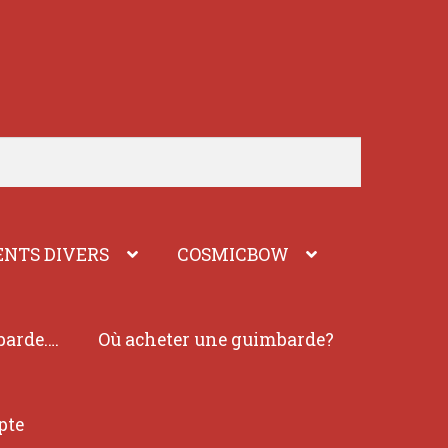
NTS DIVERS
COSMICBOW
barde….
Où acheter une guimbarde?
pte