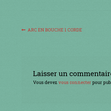
Navigation
Article
ARC EN BOUCHE 1 CORDE
précédent :
de
l’article
Laisser un commentair
Vous devez
vous connecter
pour pub