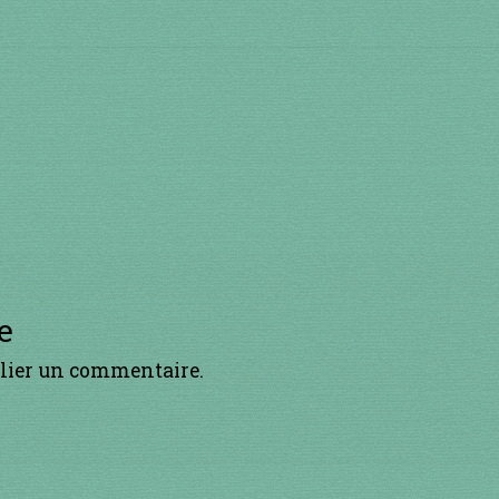
h
p
a
o
d
l
v
e
lier un commentaire.