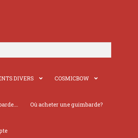
NTS DIVERS
COSMICBOW
barde….
Où acheter une guimbarde?
pte