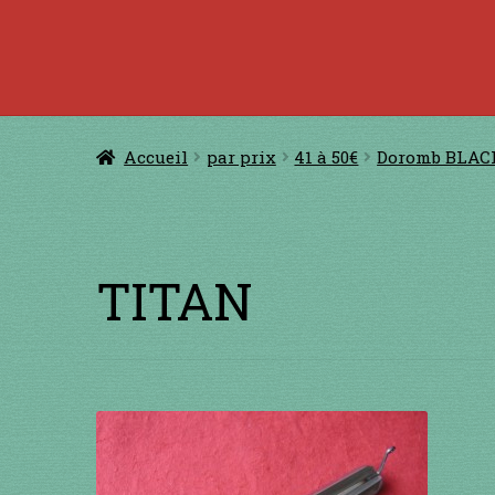
Accueil
à jouer avec une ficelle
à jouer con
CERFS VOLANTS
Comm
Accueil
par prix
41 à 50€
Doromb BLAC
Conditions générales de ventes et men
GUIMBARDES
INSTRUMENTS DIVE
TITAN