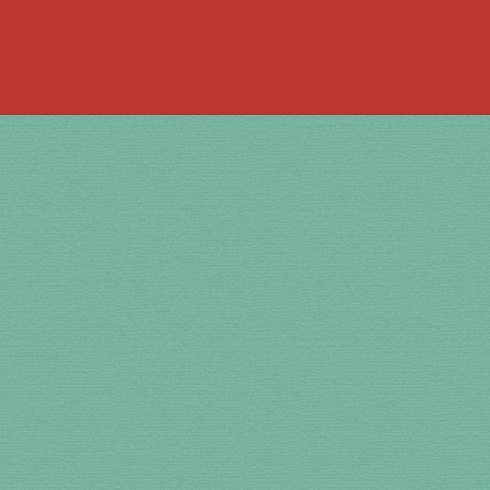
 la bouche
à percussion
accordée
ACCUEIL
jouer de la guimbarde….
 bronze
en cuivre
en laiton
en plastique
te
Newsletter
Panier
par prix
SHOP