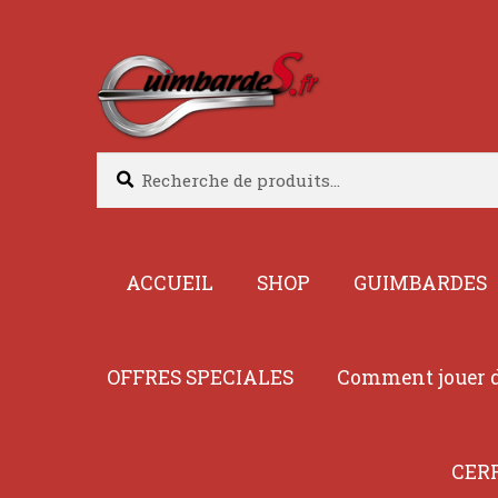
Aller
Aller
à
au
la
contenu
navigation
Recherche
Recherche
pour :
ACCUEIL
SHOP
GUIMBARDES
OFFRES SPECIALES
Comment jouer d
CER