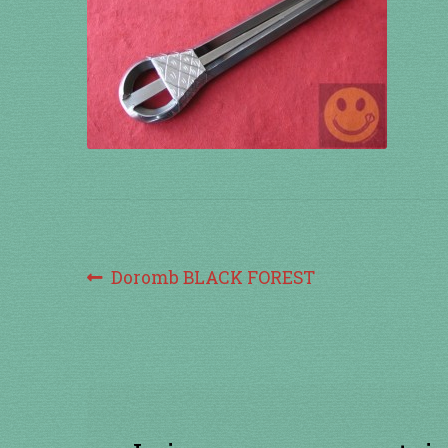
Navigation
Article
Doromb BLACK FOREST
précédent :
de
l’article