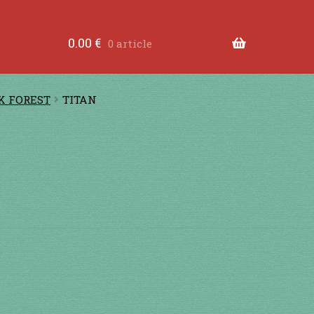
tre les dents
à jouer contre les lèvres
à jouer devant
0.00
€
0 article
ande
Comment fabriquer une guimbarde….
Comment 
K FOREST
TITAN
tions légales
Contact
en acier
en bambou
en bois
en
RS
je suis confirmé
je suis débutant
Liens
Mon Comp