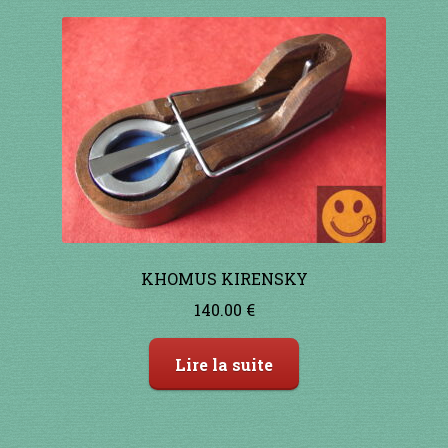
à percussion
accordée
ACCUEIL
CERFS VOLANTS
Commande
Comment fabriquer une guimbarde….
KHOMUS KIRENSKY
140.00
€
Comment jouer de la guimbarde….
Lire la suite
Conditions générales de ventes et mentions
légales