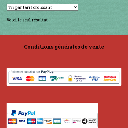
Contact
en acier
Voici le seul résultat
en bambou
Conditions générales de vente
en bois
en bronze
en cuivre
en laiton
en plastique
GUIMBARDES