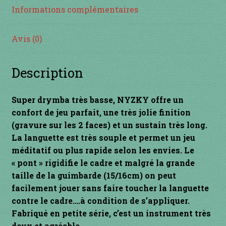
Informations complémentaires
INSTRUMENTS DIVERS
Avis (0)
je suis confirmé
Description
je suis débutant
Liens
Super drymba très basse, NYZKY offre un
confort de jeu parfait, une très jolie finition
Mon Compte
(gravure sur les 2 faces) et un sustain très long.
La languette est très souple et permet un jeu
méditatif ou plus rapide selon les envies. Le
Newsletter
« pont » rigidifie le cadre et malgré la grande
taille de la guimbarde (15/16cm) on peut
Panier
facilement jouer sans faire toucher la languette
contre le cadre….à condition de s’appliquer.
par prix
Fabriqué en petite série, c’est un instrument très
doux et agréable.