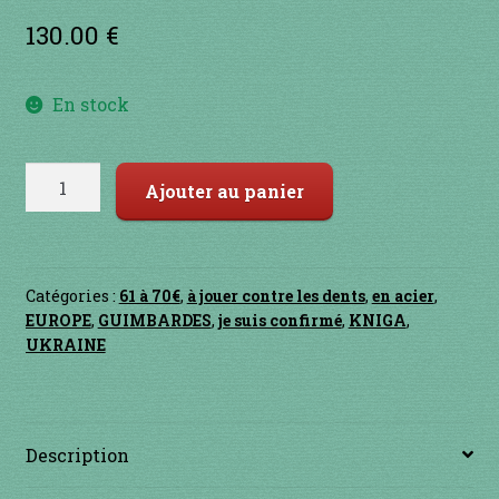
Contact
130.00
€
en acier
En stock
en bambou
quantité
en bois
Ajouter au panier
de
NYZKY
en bronze
Catégories :
61 à 70€
,
à jouer contre les dents
,
en acier
,
en cuivre
EUROPE
,
GUIMBARDES
,
je suis confirmé
,
KNIGA
,
UKRAINE
en laiton
en plastique
Description
GUIMBARDES