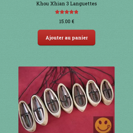
Khou Xhian 3 Languettes
Note
5.00
sur
15.00
€
5
Ajouter au panier