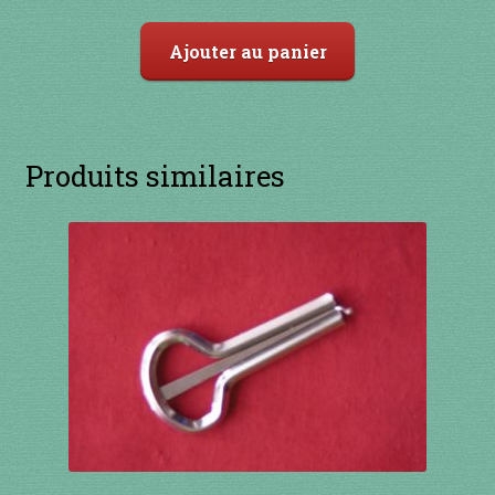
91 à 100€
Ajouter au panier
101 à 110€
111 à 120€
Produits similaires
121 à 130€
131 à 140€
141 à 150€
151€ et +
SHOP