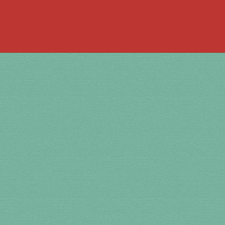
 la bouche
à percussion
accordée
ACCUEIL
jouer de la guimbarde….
 bronze
en cuivre
en laiton
en plastique
te
Newsletter
Panier
par prix
SHOP