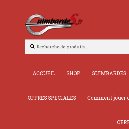
Aller
Aller
à
au
la
contenu
navigation
Recherche
Recherche
pour :
ACCUEIL
SHOP
GUIMBARDES
OFFRES SPECIALES
Comment jouer d
CER