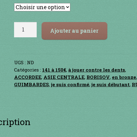
quantité
Ajouter au panier
de
ALIKORN
UGS :
ND
Catégories :
141 à 150€
,
à jouer contre les dents
,
ACCORDEE
,
ASIE CENTRALE
,
BORISOV
,
en bronze
,
GUIMBARDES
,
je suis confirmé
,
je suis débutant
,
R
cription