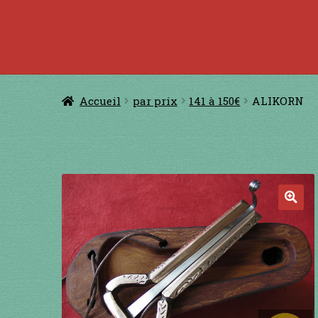
Accueil
à jouer avec une ficelle
à jouer con
CERFS VOLANTS
Comm
Accueil
par prix
141 à 150€
ALIKORN
Conditions générales de ventes et men
GUIMBARDES
INSTRUMENTS DIVE
🔍