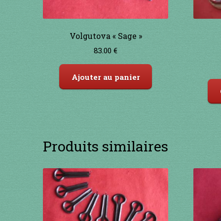
Volgutova « Sage »
83.00
€
Ajouter au panier
Produits similaires