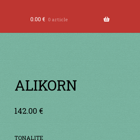
tre les dents
à jouer contre les lèvres
à jouer devant
0.00
€
0 article
ande
Comment fabriquer une guimbarde….
Comment 
tions légales
Contact
en acier
en bambou
en bois
en
RS
je suis confirmé
je suis débutant
Liens
Mon Comp
ALIKORN
142.00
€
TONALITE