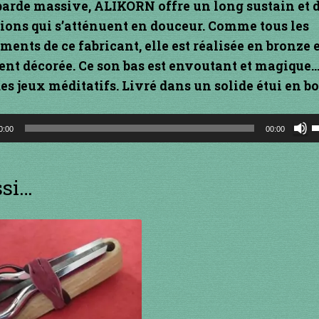
arde massive, ALIKORN offre un long sustain et 
ions qui s’atténuent en douceur. Comme tous les
ments de ce fabricant, elle est réalisée en bronze 
ent décorée. Ce son bas est envoutant et magique
es jeux méditatifs. Livré dans un solide étui en bo
r
U
0:00
00:00
l
f
ssi…
h
p
a
o
d
l
v