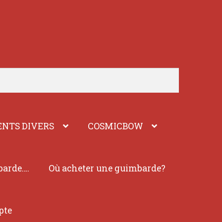
NTS DIVERS
COSMICBOW
barde….
Où acheter une guimbarde?
pte