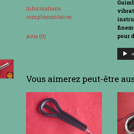
Guimb
Informations
vibrat
complémentaires
instru
finem
pour d
Avis (0)
Lecteu
0
audio
Vous aimerez peut-être au