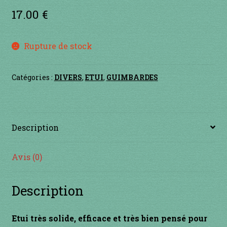
Contact
17.00
€
en acier
Rupture de stock
en bambou
Catégories :
DIVERS
,
ETUI
,
GUIMBARDES
en bois
en bronze
Description
en cuivre
Avis (0)
en laiton
Description
en plastique
GUIMBARDES
Etui très solide, efficace et très bien pensé pour