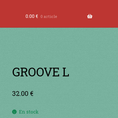
tre les dents
à jouer contre les lèvres
à jouer devant
0.00
€
0 article
ande
Comment fabriquer une guimbarde….
Comment 
tions légales
Contact
en acier
en bambou
en bois
en
RS
je suis confirmé
je suis débutant
Liens
Mon Comp
GROOVE L
32.00
€
En stock