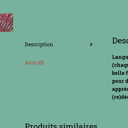
Des
Description
Langu
Avis (0)
(chaq
belle 
pour d
appré
(re)dé
Produits similaires