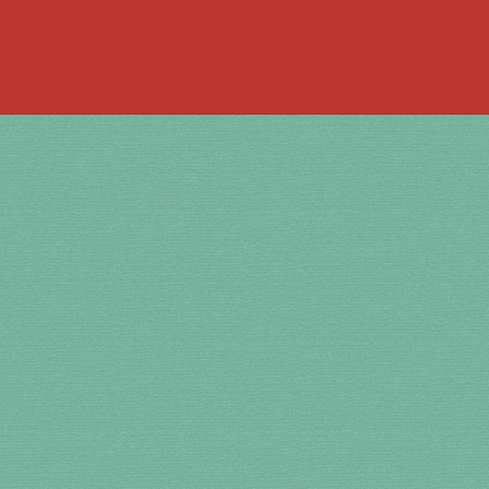
 la bouche
à percussion
accordée
ACCUEIL
jouer de la guimbarde….
 bronze
en cuivre
en laiton
en plastique
te
Newsletter
Panier
par prix
SHOP