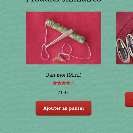
Dan moi (Mini)
Note
4.00
7.00
€
sur 5
Ajouter au panier