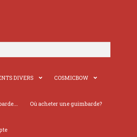
NTS DIVERS
COSMICBOW
barde….
Où acheter une guimbarde?
pte