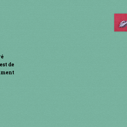
vé
est de
rument