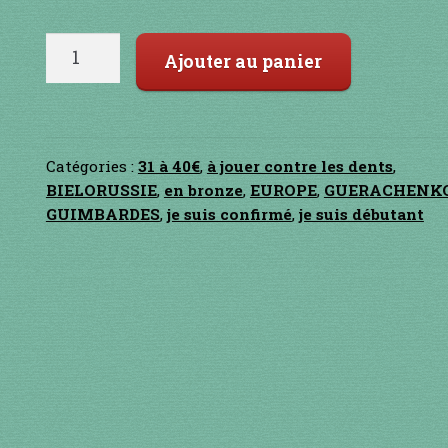
quantité
Ajouter au panier
de
GROOVE
L
Catégories :
31 à 40€
,
à jouer contre les dents
,
BIELORUSSIE
,
en bronze
,
EUROPE
,
GUERACHENK
GUIMBARDES
,
je suis confirmé
,
je suis débutant