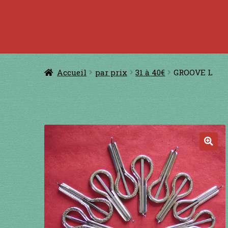
Accueil
à jouer avec une ficelle
à jouer con
CERFS VOLANTS
Comm
Accueil
par prix
31 à 40€
GROOVE L
Conditions générales de ventes et men
GUIMBARDES
INSTRUMENTS DIVE
🔍