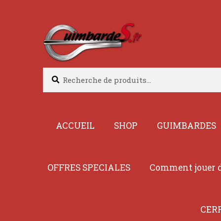
Aller
Aller
à
au
la
contenu
navigation
Recherche
Recherche
pour :
ACCUEIL
SHOP
GUIMBARDES
OFFRES SPECIALES
Comment jouer d
CER