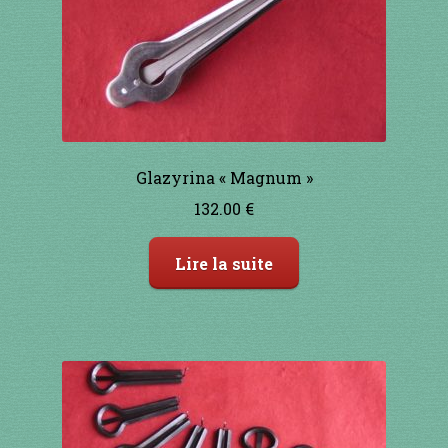
1 à 10€
11 à 20€
21 à 30€
31 à 40€
Glazyrina « Magnum »
132.00
€
41 à 50€
Lire la suite
51 à 60€
61 à 70€
71 à 80€
81 à 90€