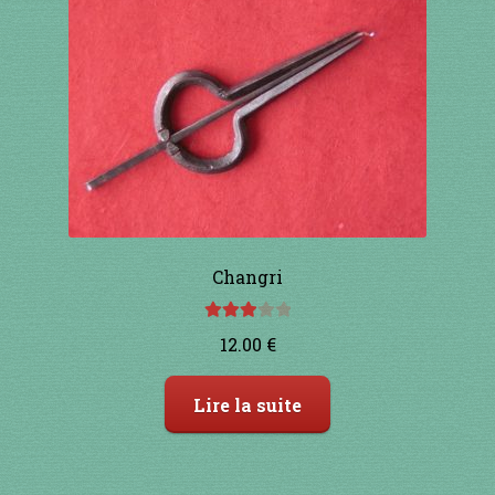
Changri
Note
12.00
€
3.00
sur
5
Lire la suite