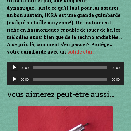
Un son clair et pur, une languette
dynamique….juste ce qu’il faut pour lui assurer
INSTRUMENTS DIVERS
un bon sustain, IKRA est une grande guimbarde
(malgré sa taille moyenne!). Un instrument
je suis confirmé
riche en harmoniques capable de jouer de belles
mélodies aussi bien que de la techno endiablée…
je suis débutant
A ce prix là, comment s’en passer? Protégez
votre guimbarde avec un
solide étui.
Liens
Lecteur
00:00
00:00
Mon Compte
audio
Lecteur
00:00
00:00
audio
Newsletter
Vous aimerez peut-être aussi…
Panier
par prix