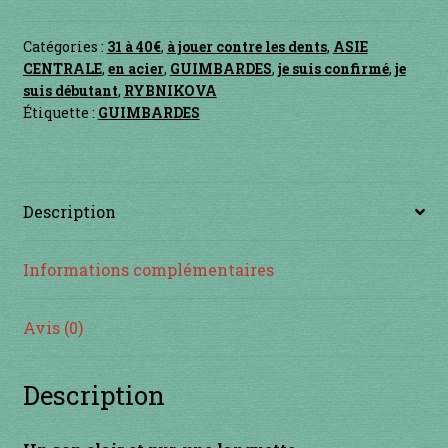
Contact
Catégories :
31 à 40€
,
à jouer contre les dents
,
ASIE
en acier
CENTRALE
,
en acier
,
GUIMBARDES
,
je suis confirmé
,
je
suis débutant
,
RYBNIKOVA
en bambou
Étiquette :
GUIMBARDES
en bois
Description
en bronze
en cuivre
Informations complémentaires
en laiton
Avis (0)
en plastique
Description
GUIMBARDES