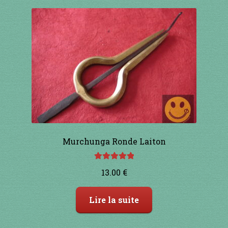
Murchunga Ronde Laiton
Note
5.00
sur
13.00
€
5
Lire la suite